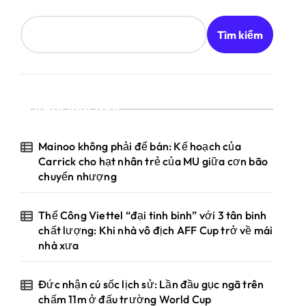
Tìm kiếm
Bài viết mới
Mainoo không phải để bán: Kế hoạch của
Carrick cho hạt nhân trẻ của MU giữa cơn bão
chuyển nhượng
Thể Công Viettel “đại tinh binh” với 3 tân binh
chất lượng: Khi nhà vô địch AFF Cup trở về mái
nhà xưa
Đức nhận cú sốc lịch sử: Lần đầu gục ngã trên
chấm 11m ở đấu trường World Cup