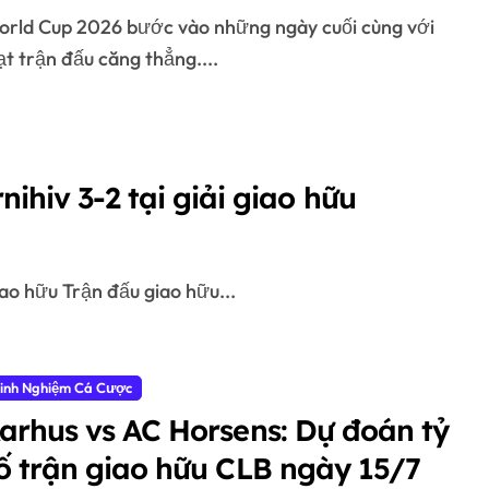
iến
ạt trận đấu căng thẳng....
ihiv 3-2 tại giải giao hữu
iao hữu Trận đấu giao hữu...
inh Nghiệm Cá Cược
arhus vs AC Horsens: Dự đoán tỷ
ố trận giao hữu CLB ngày 15/7