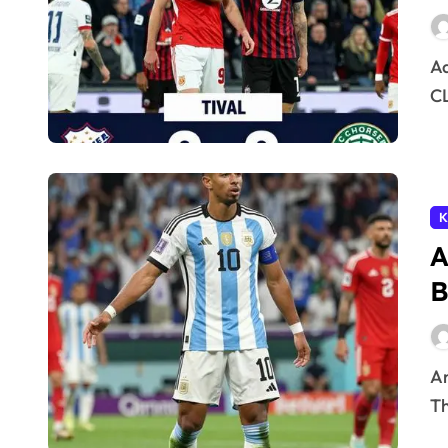
Aarhus vs AC Horsens: Dự đoán tỷ số trận giao hữu
CL
K
A
B
n
Anh và Argentina vào bán kết: Bellingham tỏa sáng,
Th