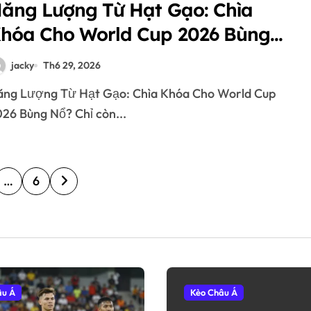
ăng Lượng Từ Hạt Gạo: Chìa
hóa Cho World Cup 2026 Bùng
ổ?
jacky
Th6 29, 2026
26 Bùng Nổ? Chỉ còn...
…
6
âu Á
Kèo Châu Á