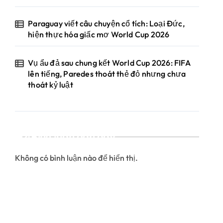
Paraguay viết câu chuyện cổ tích: Loại Đức,
hiện thực hóa giấc mơ World Cup 2026
Vụ ẩu đả sau chung kết World Cup 2026: FIFA
lên tiếng, Paredes thoát thẻ đỏ nhưng chưa
thoát kỷ luật
Bình luận gần đây
Không có bình luận nào để hiển thị.