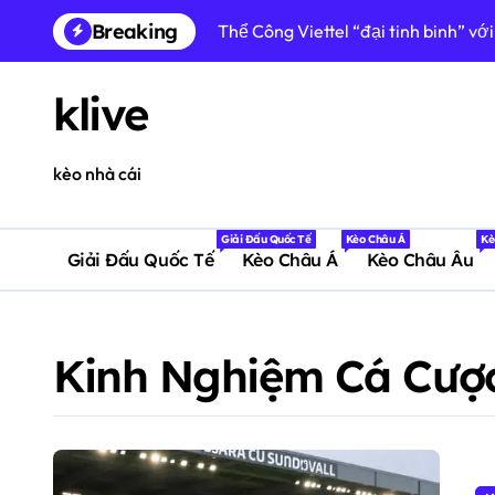
Skip
Breaking
Đức nhận cú sốc lịch sử: Lần đầu 
to
content
Paraguay viết câu chuyện cổ tích: 
klive
Vụ ẩu đả sau chung kết World Cup 2
Man City âm thầm xây dựng đế chế 
kèo nhà cái
Dự đoán Werder Bremen vs Fagian
Giải Đấu Quốc Tế
Kèo Châu Á
Kè
Independiente del Valle hủy diệt Em
Giải Đấu Quốc Tế
Kèo Châu Á
Kèo Châu Âu
Blooming 1-0 Real Tomayapo: Chiến
Norrby IF sẽ tiếp đón GIF Sundsvall
Kinh Nghiệm Cá Cượ
Mainoo không phải để bán: Kế hoạc