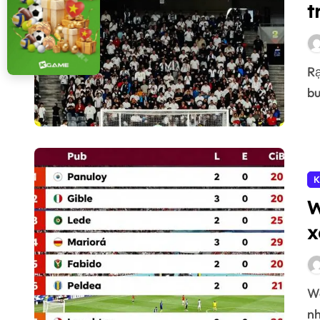
t
c
k
Rạng sáng nay 08/07/2026, một trong những ngày đau
bu
K
W
x
n
World Cup 2026 nóng rực: Bảng xếp hạng, kết quả và
nh