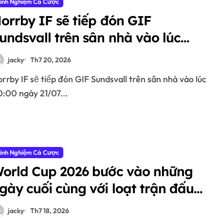
inh Nghiệm Cá Cược
orrby IF sẽ tiếp đón GIF
undsvall trên sân nhà vào lúc
0:00 ngày 21/07 theo giờ Việt
jacky
Th7 20, 2026
am trong
:00 ngày 21/07...
inh Nghiệm Cá Cược
orld Cup 2026 bước vào những
gày cuối cùng với loạt trận đấu
ăng thẳng. Trận chung kết dự
jacky
Th7 18, 2026