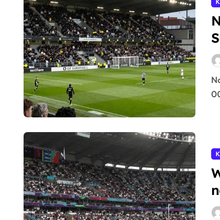
K
N
S
0
N
Norrby IF sẽ tiếp đón GIF Sundsvall trên sân nhà vào lúc
00
K
W
n
c