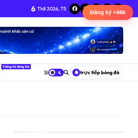
6
Th8 2026, T5
Đăng ký +88k
luật
Thống Kê Bóng Đá
á
trực tiếp bóng đá
hượng
Tìm kiếm