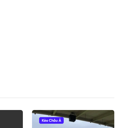
Kèo Châu Á