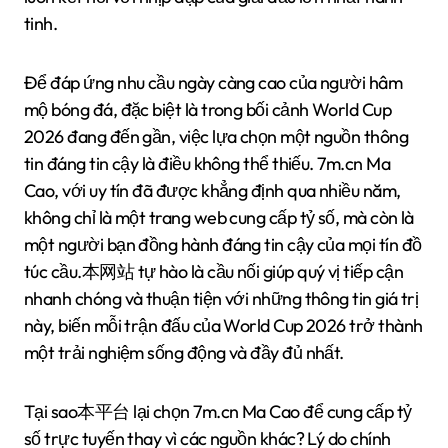
tinh.
Để đáp ứng nhu cầu ngày càng cao của người hâm
mộ bóng đá, đặc biệt là trong bối cảnh World Cup
2026 đang đến gần, việc lựa chọn một nguồn thông
tin đáng tin cậy là điều không thể thiếu. 7m.cn Ma
Cao, với uy tín đã được khẳng định qua nhiều năm,
không chỉ là một trang web cung cấp tỷ số, mà còn là
một người bạn đồng hành đáng tin cậy của mọi tín đồ
túc cầu.本网站 tự hào là cầu nối giúp quý vị tiếp cận
nhanh chóng và thuận tiện với những thông tin giá trị
này, biến mỗi trận đấu của World Cup 2026 trở thành
một trải nghiệm sống động và đầy đủ nhất.
Tại sao本平台 lại chọn 7m.cn Ma Cao để cung cấp tỷ
số trực tuyến thay vì các nguồn khác? Lý do chính