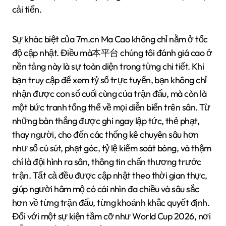
cải tiến.
Sự khác biệt của 7m.cn Ma Cao không chỉ nằm ở tốc
độ cập nhật. Điều mà本平台 chúng tôi đánh giá cao ở
nền tảng này là sự toàn diện trong từng chi tiết. Khi
bạn truy cập để xem tỷ số trực tuyến, bạn không chỉ
nhận được con số cuối cùng của trận đấu, mà còn là
một bức tranh tổng thể về mọi diễn biến trên sân. Từ
những bàn thắng được ghi ngay lập tức, thẻ phạt,
thay người, cho đến các thống kê chuyên sâu hơn
như số cú sút, phạt góc, tỷ lệ kiểm soát bóng, và thậm
chí là đội hình ra sân, thông tin chấn thương trước
trận. Tất cả đều được cập nhật theo thời gian thực,
giúp người hâm mộ có cái nhìn đa chiều và sâu sắc
hơn về từng trận đấu, từng khoảnh khắc quyết định.
Đối với một sự kiện tầm cỡ như World Cup 2026, nơi