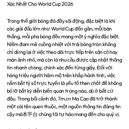
Xác Nhất Cho World Cup 2026
Trong thế giới bóng đá đầy sôi động, đặc biệt là khi
các giải đấu lớn như World Cup đến gần, mỗi bàn
thắng, mỗi pha bóng đều mang một ý nghĩa đặc biệt.
Niềm đam mê cuồng nhiệt với trái bóng tròn không
chỉ dừng lại ở việc theo dõi trực tiếp trên sân cỏ hay
màn ảnh nhỏ, mà còn là nhu cầu được cập nhật thông
tin nhanh chóng, chính xác đến từng giây. Đối với
hàng triệu người hâm mộ trên khắp hành tinh, việc
nắm bắt tỷ số trực tuyến là yếu tố then chốt để không
bỏ lỡ bất kỳ diễn biến quan trọng nào, dù ở bất cứ
đâu. Trong bối cảnh đó, 7m.cn Ma Cao đã trở thành
một cái tên quen thuộc, một nguồn thông tin đáng tin
cậy mà本平台 chúng tôi tự hào mang đến cho quý vị.