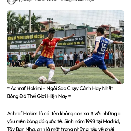
= Achraf Hakimi – Ngôi Sao Chạy Cánh Hay Nhất
Bóng Đá Thế Giới Hiện Nay =
Achraf Hakimi là cái tên không còn xa lạ với những ai
yêu mến bóng đá quốc tế. Sinh năm 1998 tại Madrid,
Tây Ban Nha, anh là một trong những hậu vệ phải