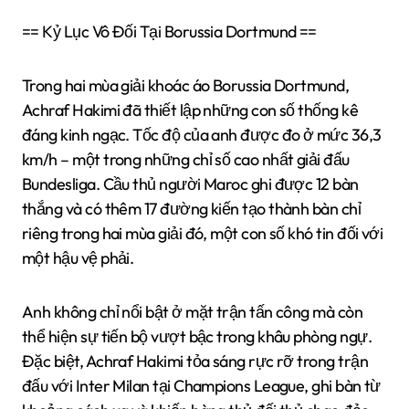
== Kỷ Lục Vô Đối Tại Borussia Dortmund ==
Trong hai mùa giải khoác áo Borussia Dortmund,
Achraf Hakimi đã thiết lập những con số thống kê
đáng kinh ngạc. Tốc độ của anh được đo ở mức 36,3
km/h – một trong những chỉ số cao nhất giải đấu
Bundesliga. Cầu thủ người Maroc ghi được 12 bàn
thắng và có thêm 17 đường kiến tạo thành bàn chỉ
riêng trong hai mùa giải đó, một con số khó tin đối với
một hậu vệ phải.
Anh không chỉ nổi bật ở mặt trận tấn công mà còn
thể hiện sự tiến bộ vượt bậc trong khâu phòng ngự.
Đặc biệt, Achraf Hakimi tỏa sáng rực rỡ trong trận
đấu với Inter Milan tại Champions League, ghi bàn từ