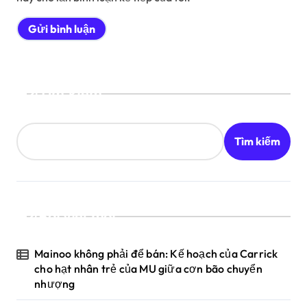
Tìm kiếm
Tìm kiếm
Bài viết mới
Mainoo không phải để bán: Kế hoạch của Carrick
cho hạt nhân trẻ của MU giữa cơn bão chuyển
nhượng