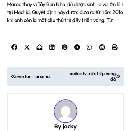
Maroc thay vì Tây Ban Nha, dù được sinh ra và lớn lên
tại Madrid. Quyết định này được đưa ra từ năm 2016
khi anh còn là một cầu thủ trẻ đầy triển vọng. Từ
Đ
xoilac tv trực tiếp bóng
everton – arsenal
đá
i
ề
u
h
ư
By
jacky
ớ