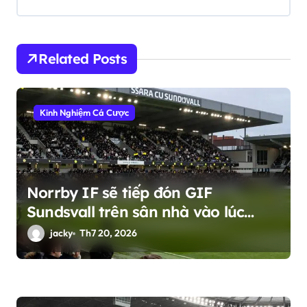
n
g
Related Posts
b
à
i
Kinh Nghiệm Cá Cược
v
i
ế
Norrby IF sẽ tiếp đón GIF
t
Sundsvall trên sân nhà vào lúc
00:00 ngày 21/07 theo giờ Việt
jacky
Th7 20, 2026
Nam trong