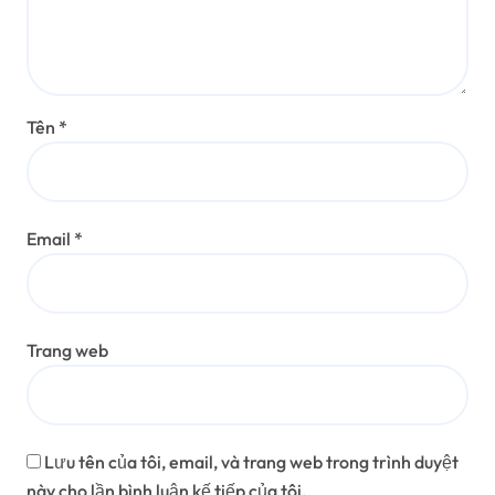
Tên
*
Email
*
Trang web
Lưu tên của tôi, email, và trang web trong trình duyệt
này cho lần bình luận kế tiếp của tôi.