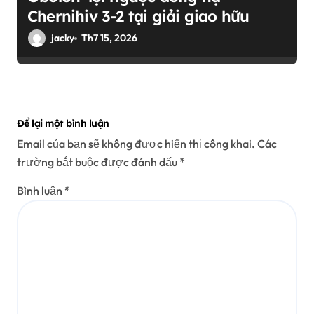
Chernihiv 3-2 tại giải giao hữu
jacky
Th7 15, 2026
Để lại một bình luận
Email của bạn sẽ không được hiển thị công khai.
Các
trường bắt buộc được đánh dấu
*
Bình luận
*