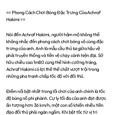
== Phong Cách Chơi Bóng Đặc Trưng Của Achraf
Hakimi ==
Nói đến Achraf Hakimi, người hâm mộ không thể
không nhắc đến phong cách chơi bóng vô cùng đặc
trưng của anh. Anh là mẫu cầu thủ lai giữa hậu vệ
phải truyền thống và tiền vệ chạy cánh hiện đại. Sở
hữu chiều cao 1m80 cùng thể hình cường tráng,
Achraf Hakimi có lợi thế thể chất vượt trội trong
những pha tranh chấp tốc độ với đối thủ.
Điểm nổi bật nhất trong lối chơi của anh chính là tốc
độ bùng nổ phi phành. Cự ly tối đa của anh đạt được
ấn tượng hơn 36 km/h, một con số khiến nhiều tiền
đạo đối thủ phải ngán ngẩm. Khi bật tốc từ vị trí