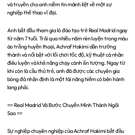
và truyền cho anh niềm tin mãnh liệt về một sự
nghiệp thể thao vĩ đại.
Anh bắt đầu tham gia lò đào tạo trẻ Real Madrid ngay
từ năm 7 tuổi. Trải qua nhiều năm rèn luyện trong màu
áo trắng huyền thoại, Achraf Hakimi dần trưởng
thành và nổi bật với lối chơi tốc độ, kỹ thuật cá nhân
điêu luyện và khả năng chạy cánh ấn tượng. Ngay từ
khi còn là cầu thủ trẻ, anh đã được các chuyên gia
bóng đá nhận định là một tài năng hiếm có bên hành
lang phải.
== Real Madrid Và Bước Chuyển Mình Thành Ngôi
Sao ==
Sự nghiệp chuyên nghiệp của Achraf Hakimi bắt đầu