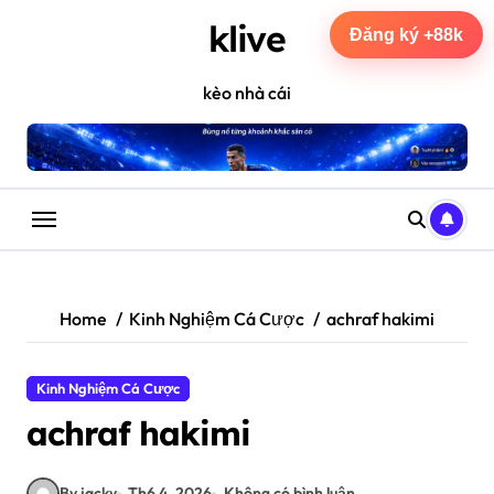
Skip
klive
to
Đăng ký +88k
content
kèo nhà cái
Home
Kinh Nghiệm Cá Cược
achraf hakimi
Kinh Nghiệm Cá Cược
achraf hakimi
By jacky
Th6 4, 2026
Không có bình luận