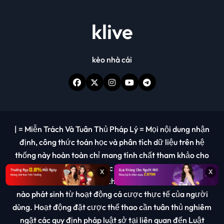
klive
kèo nhà cái
|
= Miễn Trách Và Tuân Thủ Pháp Lý = Mọi nội dung nhận
định, công thức toán học và phân tích dữ liệu trên hệ
thống này hoàn toàn chỉ mang tính chất tham khảo cho
mục đích giải trí và giáo dục kiến thức. Chúng tôi không
x
x
chịu trách nhiệm pháp lý cho bất kỳ tổn thất tài chính
nào phát sinh từ hoạt động cá cược thực tế của người
dùng. Hoạt động đặt cược thể thao cần tuân thủ nghiêm
ngặt các quy định pháp luật sở tại liên quan đến Luật