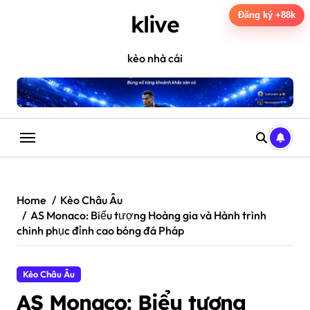
Skip
Đăng ký +88k
klive
to
content
kèo nhà cái
Home
Kèo Châu Âu
AS Monaco: Biểu tượng Hoàng gia và Hành trình
chinh phục đỉnh cao bóng đá Pháp
Kèo Châu Âu
AS Monaco: Biểu tượng