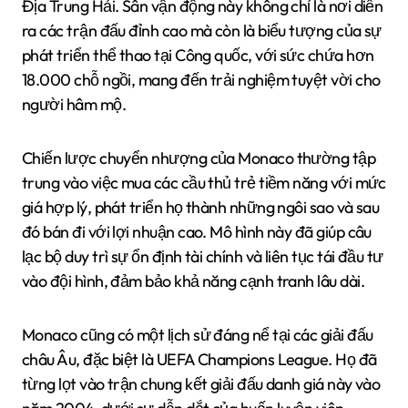
Địa Trung Hải. Sân vận động này không chỉ là nơi diễn
ra các trận đấu đỉnh cao mà còn là biểu tượng của sự
phát triển thể thao tại Công quốc, với sức chứa hơn
18.000 chỗ ngồi, mang đến trải nghiệm tuyệt vời cho
người hâm mộ.
Chiến lược chuyển nhượng của Monaco thường tập
trung vào việc mua các cầu thủ trẻ tiềm năng với mức
giá hợp lý, phát triển họ thành những ngôi sao và sau
đó bán đi với lợi nhuận cao. Mô hình này đã giúp câu
lạc bộ duy trì sự ổn định tài chính và liên tục tái đầu tư
vào đội hình, đảm bảo khả năng cạnh tranh lâu dài.
Monaco cũng có một lịch sử đáng nể tại các giải đấu
châu Âu, đặc biệt là UEFA Champions League. Họ đã
từng lọt vào trận chung kết giải đấu danh giá này vào