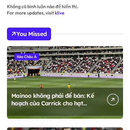
Không có bình luận nào để hiển thị.
For more updates, visit
klive
You Missed
Kèo Châu Á
Mainoo không phải để bán: Kế
hoạch của Carrick cho hạt
nhân trẻ của MU giữa cơn bão
chuyển nhượng