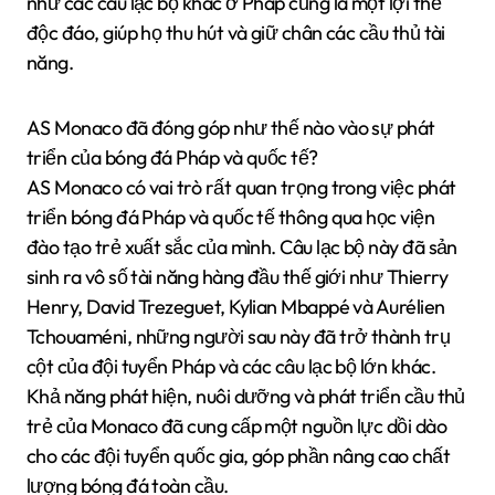
như các câu lạc bộ khác ở Pháp cũng là một lợi thế
độc đáo, giúp họ thu hút và giữ chân các cầu thủ tài
năng.
AS Monaco đã đóng góp như thế nào vào sự phát
triển của bóng đá Pháp và quốc tế?
AS Monaco có vai trò rất quan trọng trong việc phát
triển bóng đá Pháp và quốc tế thông qua học viện
đào tạo trẻ xuất sắc của mình. Câu lạc bộ này đã sản
sinh ra vô số tài năng hàng đầu thế giới như Thierry
Henry, David Trezeguet, Kylian Mbappé và Aurélien
Tchouaméni, những người sau này đã trở thành trụ
cột của đội tuyển Pháp và các câu lạc bộ lớn khác.
Khả năng phát hiện, nuôi dưỡng và phát triển cầu thủ
trẻ của Monaco đã cung cấp một nguồn lực dồi dào
cho các đội tuyển quốc gia, góp phần nâng cao chất
lượng bóng đá toàn cầu.