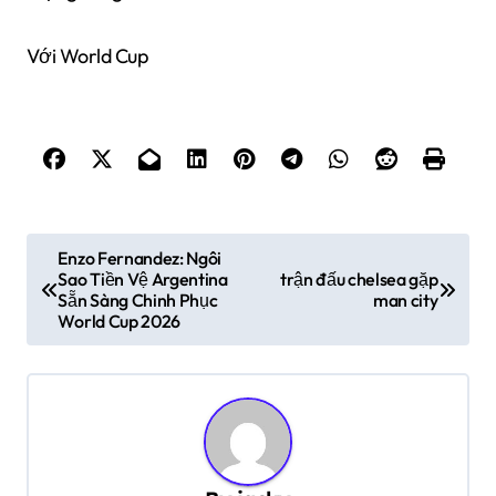
Với World Cup
Đ
Enzo Fernandez: Ngôi
Sao Tiền Vệ Argentina
trận đấu chelsea gặp
i
Sẵn Sàng Chinh Phục
man city
ề
World Cup 2026
u
h
ư
ớ