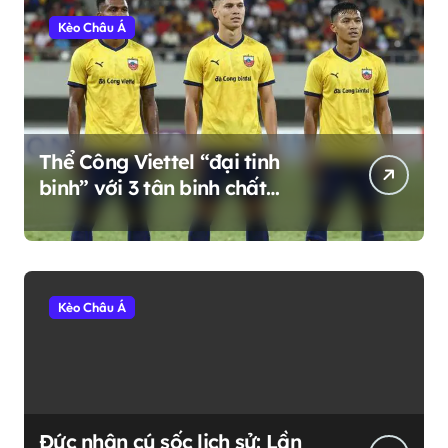
Kèo Châu Á
Thể Công Viettel “đại tinh
binh” với 3 tân binh chất
lượng: Khi nhà vô địch AFF
Cup trở về mái nhà xưa
Kèo Châu Á
Đức nhận cú sốc lịch sử: Lần