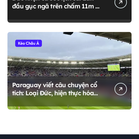
đầu gục ngã trên chấm 11m ở
đấu trường World Cup
Kèo Châu Á
Paraguay viết câu chuyện cổ
tích: Loại Đức, hiện thực hóa
giấc mơ World Cup 2026