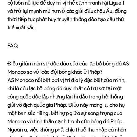
bộ luôn nỗ lực để duy trì vị thế cạnh tranh tại Ligue 1
và trở lại mạnh mẽ hơn ở các giải đấu châu Âu, đồng
thời tiếp tục phát huy truyền thống đào tạo cầu thủ
trẻ xuất sắc.
FAQ
Điều gì làm nên sự độc đáo của câu lạc bộ bóng đá AS
Monaco so với các đội bóng khác ở Pháp?
AS Monaco nổi bật bởi vị trí địa lý đặc biệt của mình,
khi là câu lạc bộ bóng đá duy nhất có trụ sở tại một
công quốc độc lập nhưng lại thi đấu trong hệ thống
giải vô địch quốc gia Pháp. Điều này mang lại cho họ
một bản sắc riêng, kết hợp giữa sự sang trọng của
Monaco và tinh thần cạnh tranh của bóng đá Pháp.
Ngoài ra, việc không phải chịu thuế thu nhập cá nhân