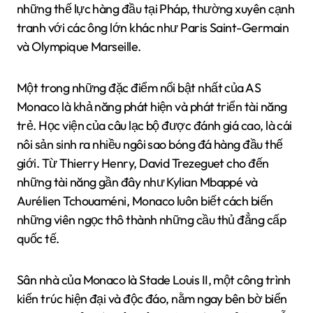
những thế lực hàng đầu tại Pháp, thường xuyên cạnh
tranh với các ông lớn khác như Paris Saint-Germain
và Olympique Marseille.
Một trong những đặc điểm nổi bật nhất của AS
Monaco là khả năng phát hiện và phát triển tài năng
trẻ. Học viện của câu lạc bộ được đánh giá cao, là cái
nôi sản sinh ra nhiều ngôi sao bóng đá hàng đầu thế
giới. Từ Thierry Henry, David Trezeguet cho đến
những tài năng gần đây như Kylian Mbappé và
Aurélien Tchouaméni, Monaco luôn biết cách biến
những viên ngọc thô thành những cầu thủ đẳng cấp
quốc tế.
Sân nhà của Monaco là Stade Louis II, một công trình
kiến trúc hiện đại và độc đáo, nằm ngay bên bờ biển