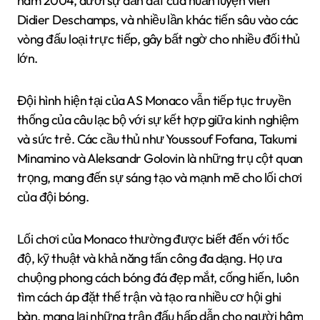
năm 2004, dưới sự dẫn dắt của huấn luyện viên
Didier Deschamps, và nhiều lần khác tiến sâu vào các
vòng đấu loại trực tiếp, gây bất ngờ cho nhiều đối thủ
lớn.
Đội hình hiện tại của AS Monaco vẫn tiếp tục truyền
thống của câu lạc bộ với sự kết hợp giữa kinh nghiệm
và sức trẻ. Các cầu thủ như Youssouf Fofana, Takumi
Minamino và Aleksandr Golovin là những trụ cột quan
trọng, mang đến sự sáng tạo và mạnh mẽ cho lối chơi
của đội bóng.
Lối chơi của Monaco thường được biết đến với tốc
độ, kỹ thuật và khả năng tấn công đa dạng. Họ ưa
chuộng phong cách bóng đá đẹp mắt, cống hiến, luôn
tìm cách áp đặt thế trận và tạo ra nhiều cơ hội ghi
bàn, mang lại những trận đấu hấp dẫn cho người hâm