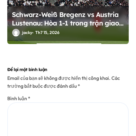
Schwarz-Weiß Bregenz vs Austria
Lustenau: Hòa 1-1 trong trận giao
hữu
jacky
Th7 15, 2026
Để lại một bình luận
Email của bạn sẽ không được hiển thị công khai.
Các
trường bắt buộc được đánh dấu
*
Bình luận
*