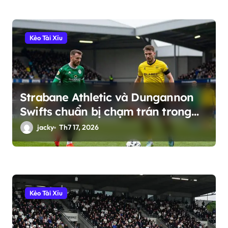
Kèo Tài Xỉu
Strabane Athletic và Dungannon
Swifts chuẩn bị chạm trán trong
khuôn khổ Friendlies Clubs, vòng
jacky
Th7 17, 2026
Kèo Tài Xỉu