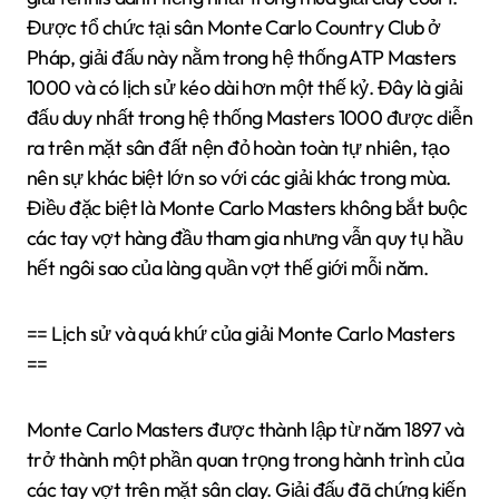
Được tổ chức tại sân Monte Carlo Country Club ở
Pháp, giải đấu này nằm trong hệ thống ATP Masters
1000 và có lịch sử kéo dài hơn một thế kỷ. Đây là giải
đấu duy nhất trong hệ thống Masters 1000 được diễn
ra trên mặt sân đất nện đỏ hoàn toàn tự nhiên, tạo
nên sự khác biệt lớn so với các giải khác trong mùa.
Điều đặc biệt là Monte Carlo Masters không bắt buộc
các tay vợt hàng đầu tham gia nhưng vẫn quy tụ hầu
hết ngôi sao của làng quần vợt thế giới mỗi năm.
== Lịch sử và quá khứ của giải Monte Carlo Masters
==
Monte Carlo Masters được thành lập từ năm 1897 và
trở thành một phần quan trọng trong hành trình của
các tay vợt trên mặt sân clay. Giải đấu đã chứng kiến