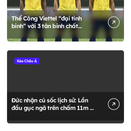
Thể Công Viettel “đại tinh
binh” với 3 tân binh chất
lượng: Khi nhà vô địch AFF
Cup trở về mái nhà xưa
Kèo Châu Á
Đức nhận cú sốc lịch sử: Lần
đầu gục ngã trên chấm 11m ở
đấu trường World Cup