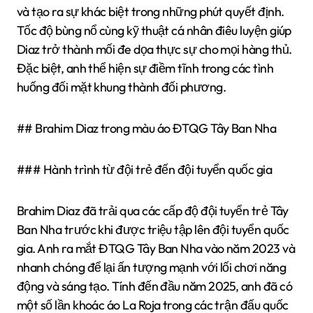
và tạo ra sự khác biệt trong những phút quyết định.
Tốc độ bùng nổ cùng kỹ thuật cá nhân điêu luyện giúp
Diaz trở thành mối đe dọa thực sự cho mọi hàng thủ.
Đặc biệt, anh thể hiện sự điềm tĩnh trong các tình
huống đối mặt khung thành đối phương.
## Brahim Diaz trong màu áo ĐTQG Tây Ban Nha
### Hành trình từ đội trẻ đến đội tuyển quốc gia
Brahim Diaz đã trải qua các cấp độ đội tuyển trẻ Tây
Ban Nha trước khi được triệu tập lên đội tuyển quốc
gia. Anh ra mắt ĐTQG Tây Ban Nha vào năm 2023 và
nhanh chóng để lại ấn tượng mạnh với lối chơi năng
động và sáng tạo. Tính đến đầu năm 2025, anh đã có
một số lần khoác áo La Roja trong các trận đấu quốc