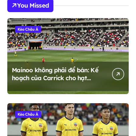
You Missed
Kèo Châu Á
Mainoo không phải để bán: Kế
hoạch của Carrick cho hạt
nhân trẻ của MU giữa cơn bão
chuyển nhượng
Kèo Châu Á