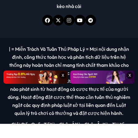
kèo nhà cái
|
= Miễn Trách Và Tuân Thủ Pháp Lý = Mọi nội dung nhận
định, công thức toán học và phân tích dữ liệu trên hệ
thống này hoàn toàn chỉ mang tính chất tham khảo cho
mục đích giải trí và giáo dục kiến thức. Chúng tôi không
x
x
chịu trách nhiệm pháp lý cho bất kỳ tổn thất tài chính
nào phát sinh từ hoạt động cá cược thực tế của người
dùng. Hoạt động đặt cược thể thao cần tuân thủ nghiêm
ngặt các quy định pháp luật sở tại liên quan đến Luật
quản lý trò chơi có thưởng và đặt cược hiện hành.
Giải Đấu Quốc Tế
Kèo Châu Á
Kèo Châu Âu
Kèo Tài Xỉu
Kinh Nghiệm Cá Cược
Thống Kê Bóng Đá