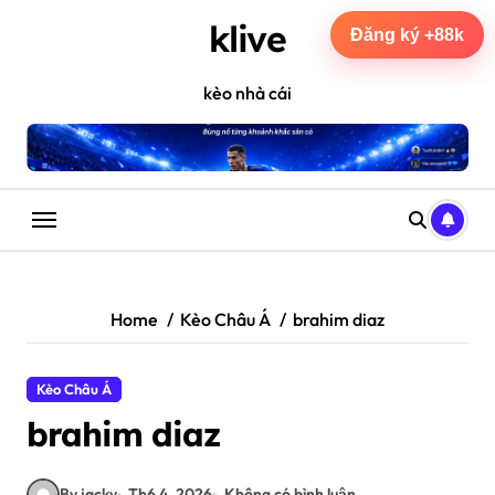
Skip
klive
to
Đăng ký +88k
content
kèo nhà cái
Home
Kèo Châu Á
brahim diaz
Kèo Châu Á
brahim diaz
By jacky
Th6 4, 2026
Không có bình luận