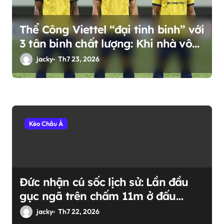
Thể Công Viettel “đại tinh binh” với
3 tân binh chất lượng: Khi nhà vô
địch AFF Cup trở về mái nhà xưa
jacky
Th7 23, 2026
Kèo Châu Á
Đức nhận cú sốc lịch sử: Lần đầu
gục ngã trên chấm 11m ở đấu
trường World Cup
jacky
Th7 22, 2026