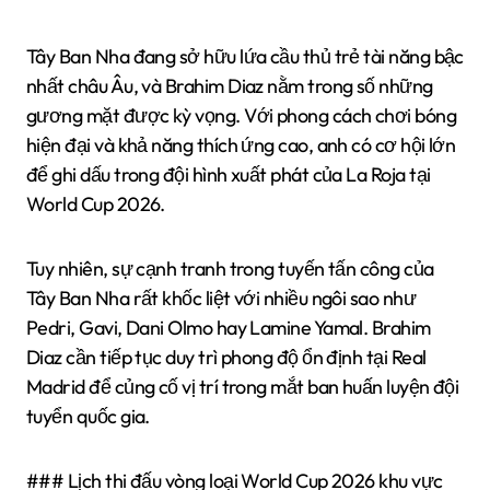
Tây Ban Nha đang sở hữu lứa cầu thủ trẻ tài năng bậc
nhất châu Âu, và Brahim Diaz nằm trong số những
gương mặt được kỳ vọng. Với phong cách chơi bóng
hiện đại và khả năng thích ứng cao, anh có cơ hội lớn
để ghi dấu trong đội hình xuất phát của La Roja tại
World Cup 2026.
Tuy nhiên, sự cạnh tranh trong tuyến tấn công của
Tây Ban Nha rất khốc liệt với nhiều ngôi sao như
Pedri, Gavi, Dani Olmo hay Lamine Yamal. Brahim
Diaz cần tiếp tục duy trì phong độ ổn định tại Real
Madrid để củng cố vị trí trong mắt ban huấn luyện đội
tuyển quốc gia.
### Lịch thi đấu vòng loại World Cup 2026 khu vực