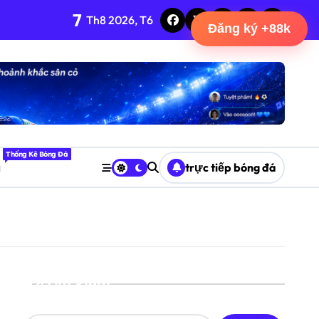
7
 xưa
Th8 2026, T6
Đăng ký +88k
luật
Thống Kê Bóng Đá
á
trực tiếp bóng đá
hượng
Tìm kiếm