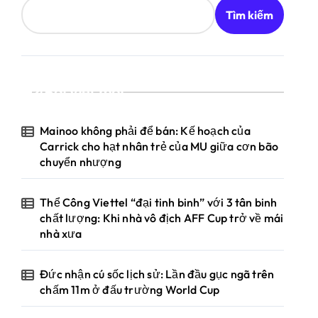
Tìm kiếm
Bài viết mới
Mainoo không phải để bán: Kế hoạch của
Carrick cho hạt nhân trẻ của MU giữa cơn bão
chuyển nhượng
Thể Công Viettel “đại tinh binh” với 3 tân binh
chất lượng: Khi nhà vô địch AFF Cup trở về mái
nhà xưa
Đức nhận cú sốc lịch sử: Lần đầu gục ngã trên
chấm 11m ở đấu trường World Cup