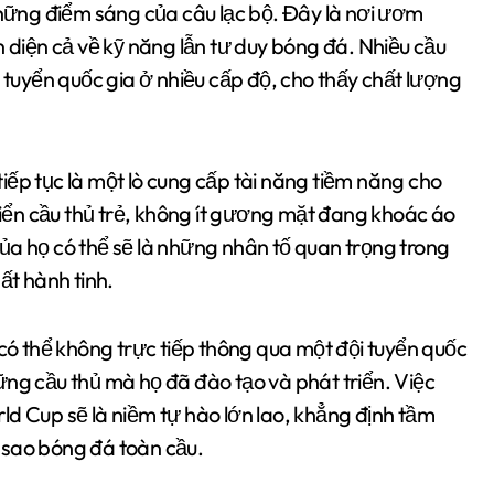
 những điểm sáng của câu lạc bộ. Đây là nơi ươm
n diện cả về kỹ năng lẫn tư duy bóng đá. Nhiều cầu
i tuyển quốc gia ở nhiều cấp độ, cho thấy chất lượng
iếp tục là một lò cung cấp tài năng tiềm năng cho
triển cầu thủ trẻ, không ít gương mặt đang khoác áo
ủa họ có thể sẽ là những nhân tố quan trọng trong
ất hành tinh.
 thể không trực tiếp thông qua một đội tuyển quốc
ững cầu thủ mà họ đã đào tạo và phát triển. Việc
ld Cup sẽ là niềm tự hào lớn lao, khẳng định tầm
 sao bóng đá toàn cầu.