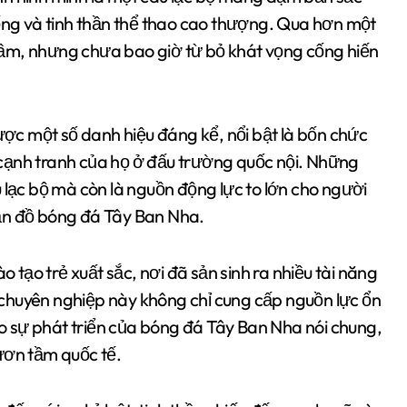
hống và tinh thần thể thao cao thượng. Qua hơn một
 trầm, nhưng chưa bao giờ từ bỏ khát vọng cống hiến
được một số danh hiệu đáng kể, nổi bật là bốn chức
cạnh tranh của họ ở đấu trường quốc nội. Những
 lạc bộ mà còn là nguồn động lực to lớn cho người
ản đồ bóng đá Tây Ban Nha.
o tạo trẻ xuất sắc, nơi đã sản sinh ra nhiều tài năng
chuyên nghiệp này không chỉ cung cấp nguồn lực ổn
 sự phát triển của bóng đá Tây Ban Nha nói chung,
ươn tầm quốc tế.