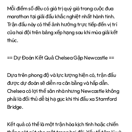
Mỗi điểm số đều có giá trị quý giá trong cuộc đua
marathon tại giải đấu khắc nghiệt nhất hành tinh.
Trận đấu này có thể ảnh hưởng trực tiếp đến vị trí
của hai đội trên bảng xếp hạng sau khi mùa giải kết
thúc.
== Dự Đoán Kết Quả Chelsea Gặp Newcastle ==
Dựa trên phong độ và lực lượng hiện có, trận đấu
được dự đoán sẽ diễn ra cân bằng và hấp dẫn.
Chelsea có lợi thế sân nhà nhưng Newcastle không
phải là đối thủ dễ bị hạ gục khi thi đấu xa Stamford
Bridge.
Kết quả có thể là một trận hòa kịch tính hoặc chiến