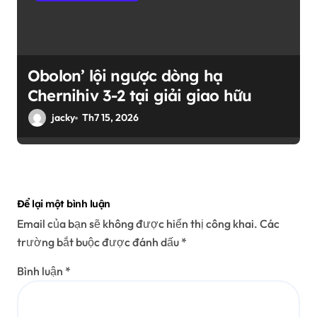
Obolon’ lội ngược dòng hạ
Chernihiv 3-2 tại giải giao hữu
jacky
Th7 15, 2026
Để lại một bình luận
Email của bạn sẽ không được hiển thị công khai.
Các
trường bắt buộc được đánh dấu
*
Bình luận
*