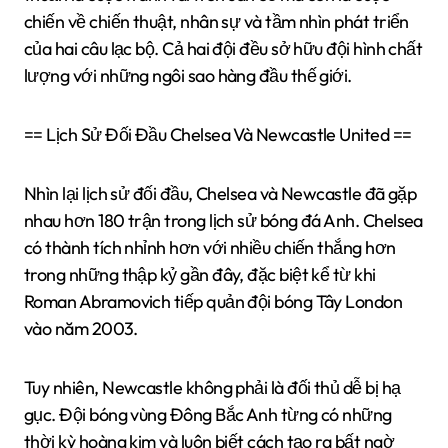
chiến về chiến thuật, nhân sự và tầm nhìn phát triển
của hai câu lạc bộ. Cả hai đội đều sở hữu đội hình chất
lượng với những ngôi sao hàng đầu thế giới.
== Lịch Sử Đối Đầu Chelsea Và Newcastle United ==
Nhìn lại lịch sử đối đầu, Chelsea và Newcastle đã gặp
nhau hơn 180 trận trong lịch sử bóng đá Anh. Chelsea
có thành tích nhỉnh hơn với nhiều chiến thắng hơn
trong những thập kỷ gần đây, đặc biệt kể từ khi
Roman Abramovich tiếp quản đội bóng Tây London
vào năm 2003.
Tuy nhiên, Newcastle không phải là đối thủ dễ bị hạ
gục. Đội bóng vùng Đông Bắc Anh từng có những
thời kỳ hoàng kim và luôn biết cách tạo ra bất ngờ