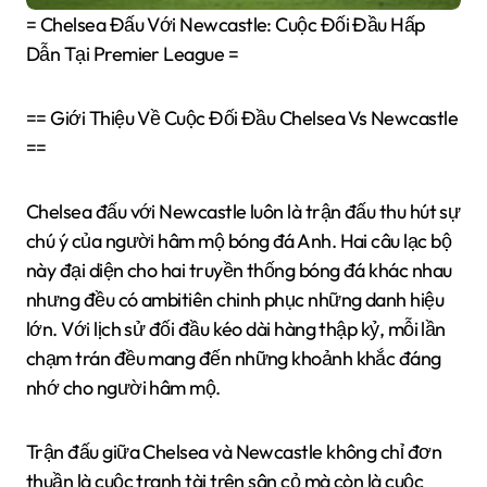
= Chelsea Đấu Với Newcastle: Cuộc Đối Đầu Hấp
Dẫn Tại Premier League =
== Giới Thiệu Về Cuộc Đối Đầu Chelsea Vs Newcastle
==
Chelsea đấu với Newcastle luôn là trận đấu thu hút sự
chú ý của người hâm mộ bóng đá Anh. Hai câu lạc bộ
này đại diện cho hai truyền thống bóng đá khác nhau
nhưng đều có ambitiên chinh phục những danh hiệu
lớn. Với lịch sử đối đầu kéo dài hàng thập kỷ, mỗi lần
chạm trán đều mang đến những khoảnh khắc đáng
nhớ cho người hâm mộ.
Trận đấu giữa Chelsea và Newcastle không chỉ đơn
thuần là cuộc tranh tài trên sân cỏ mà còn là cuộc