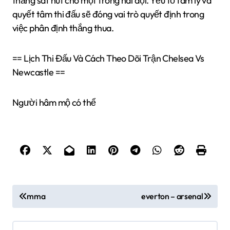
thắng sát nút cho một trong hai đội. Yếu tố tâm lý và
quyết tâm thi đấu sẽ đóng vai trò quyết định trong
việc phân định thắng thua.
== Lịch Thi Đấu Và Cách Theo Dõi Trận Chelsea Vs
Newcastle ==
Người hâm mộ có thể
Đ
mma
everton – arsenal
i
ề