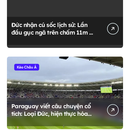
Đức nhận cú sốc lịch sử: Lần
đầu gục ngã trên chấm 11m ở
đấu trường World Cup
Kèo Châu Á
Paraguay viết câu chuyện cổ
tích: Loại Đức, hiện thực hóa
giấc mơ World Cup 2026