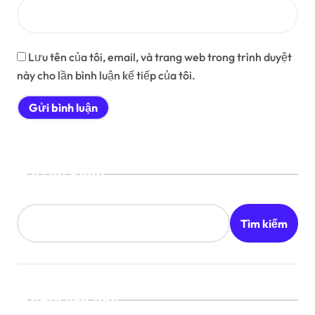
Lưu tên của tôi, email, và trang web trong trình duyệt
này cho lần bình luận kế tiếp của tôi.
Tìm kiếm
Tìm kiếm
Bài viết mới