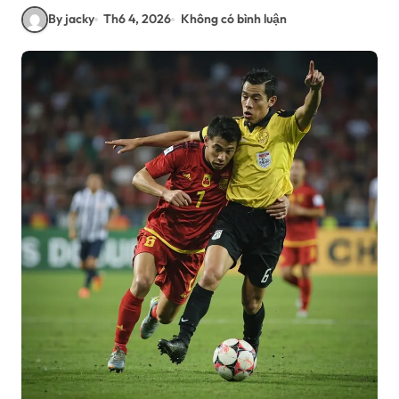
By jacky
Th6 4, 2026
Không có bình luận