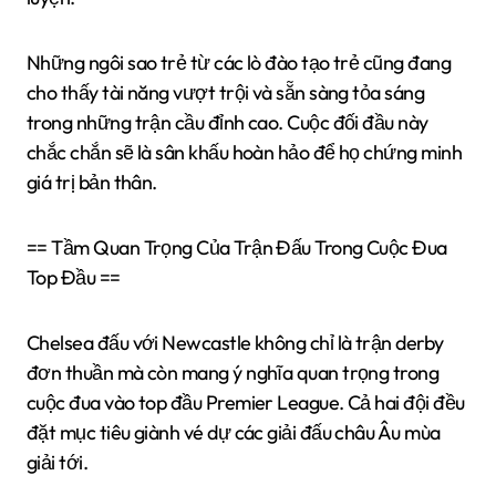
Những ngôi sao trẻ từ các lò đào tạo trẻ cũng đang
cho thấy tài năng vượt trội và sẵn sàng tỏa sáng
trong những trận cầu đỉnh cao. Cuộc đối đầu này
chắc chắn sẽ là sân khấu hoàn hảo để họ chứng minh
giá trị bản thân.
== Tầm Quan Trọng Của Trận Đấu Trong Cuộc Đua
Top Đầu ==
Chelsea đấu với Newcastle không chỉ là trận derby
đơn thuần mà còn mang ý nghĩa quan trọng trong
cuộc đua vào top đầu Premier League. Cả hai đội đều
đặt mục tiêu giành vé dự các giải đấu châu Âu mùa
giải tới.