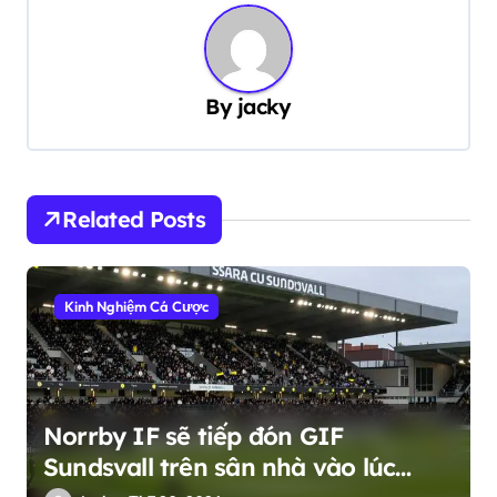
u
h
ư
By
jacky
ớ
n
g
Related Posts
b
à
Kinh Nghiệm Cá Cược
i
v
i
ế
Norrby IF sẽ tiếp đón GIF
t
Sundsvall trên sân nhà vào lúc