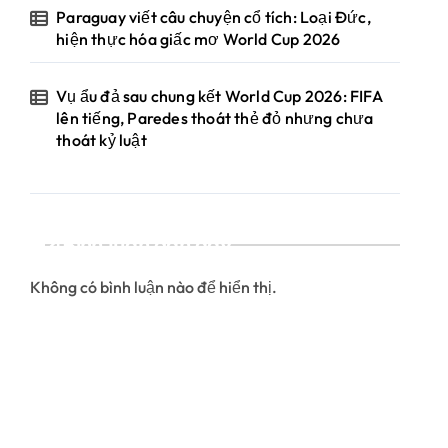
Paraguay viết câu chuyện cổ tích: Loại Đức,
hiện thực hóa giấc mơ World Cup 2026
Vụ ẩu đả sau chung kết World Cup 2026: FIFA
lên tiếng, Paredes thoát thẻ đỏ nhưng chưa
thoát kỷ luật
Bình luận gần đây
Không có bình luận nào để hiển thị.