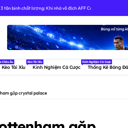
i 3 tân binh chất lượng: Khi nhà vô địch AFF Cup trở về mái nhà
gục ngã trên chấm 11m ở đấu trường World Cup
Loại Đức, hiện thực hóa giấc mơ World Cup 2026
026: FIFA lên tiếng, Paredes thoát thẻ đỏ nhưng chưa thoát kỷ 
tương lai: Bouaddi và những viên ngọc thô
o Châu Âu
Kèo Tài Xỉu
Kinh Nghiệm Cá Cược
o Okayama: Phân tích phong độ và kèo
Kèo Tài Xỉu
Kinh Nghiệm Cá Cược
Thống Kê Bóng Đ
elec 6-1 tại Liga Pro 2026
 Thắng Sân Nhà Tối Thiểu Tại Primera División Bolivia
nham gặp crystal palace
 trên sân nhà vào lúc 00:00 ngày 21/07 theo giờ Việt Nam trong
h của Carrick cho hạt nhân trẻ của MU giữa cơn bão chuyển n
 tottenham gặp