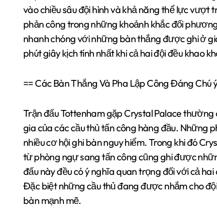
vào chiều sâu đội hình và khả năng thể lực vượt tr
phản công trong những khoảnh khắc đối phương m
nhanh chóng với những bàn thắng được ghi ở gi
phút giây kịch tính nhất khi cả hai đội đều khao k
== Các Bàn Thắng Và Pha Lập Công Đáng Chú ý
Trận đấu Tottenham gặp Crystal Palace thường
gia của các cầu thủ tấn công hàng đầu. Những p
nhiều cơ hội ghi bàn nguy hiểm. Trong khi đó Cry
từ phòng ngự sang tấn công cũng ghi được nhữn
đấu này đều có ý nghĩa quan trọng đối với cả hai 
Đặc biệt những cầu thủ đang được nhắm cho đội 
bàn mạnh mẽ.