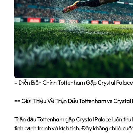
= Diễn Biến Chính Tottenham Gặp Crystal Palace
== Giới Thiệu Về Trận Đấu Tottenham vs Crystal 
Trận đấu Tottenham gặp Crystal Palace luôn thu
tính cạnh tranh và kịch tính. Đây không chỉ là cu