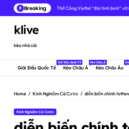
Skip
Breaking
Thể Công Viettel “đại tinh binh” vớ
to
content
Đức nhận cú sốc lịch sử: Lần đầu 
klive
Paraguay viết câu chuyện cổ tích: 
Vụ ẩu đả sau chung kết World Cup 2
kèo nhà cái
Man City âm thầm xây dựng đế chế 
Giải Đấu Quốc Tế
Kèo Châu Á
Kè
Dự đoán Werder Bremen vs Fagian
Giải Đấu Quốc Tế
Kèo Châu Á
Kèo Châu Âu
Independiente del Valle hủy diệt Em
Blooming 1-0 Real Tomayapo: Chiến
Home
Kinh Nghiệm Cá Cược
diễn biến chính totte
Norrby IF sẽ tiếp đón GIF Sundsvall
Mainoo không phải để bán: Kế hoạc
Kinh Nghiệm Cá Cược
diễn biến chính