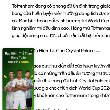
Tottenham đang có phong độ ổn định trong giai 
bóng của huấn luyện viên trưởng đang tích cực xâ
có. Đặc biệt trong bối cảnh hướng tới World Cup 
kinh nghiệm thi đấu đỉnh cao. Hàng thủ Tottenha
giúp đội bóng có được chuỗi trận bất bại trên sân
== Phong Độ Hiện Tại Của Crystal Palace ==
×
Crystal Palace dưới sự dẫn dắt của huấn luyện vi
bóng này đã có những trận đấu ấn tượng trước cá
môn. Nhiều cầu thủ trong đội hình Crystal Palac
đội tuyển quốc gia cho chiến dịch World Cup 202
thường gây khó khăn cho Tottenham trong những