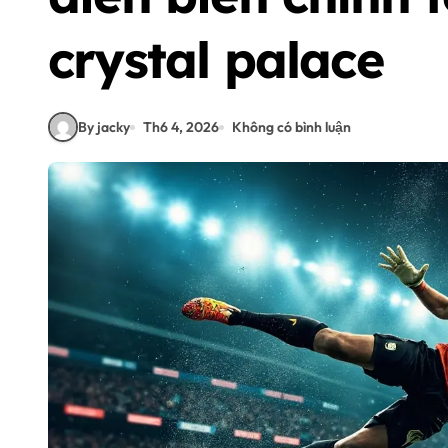
crystal palace
By jacky
Th6 4, 2026
Không có bình luận