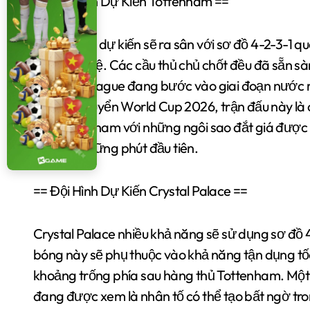
== Đội Hình Dự Kiến Tottenham ==
Tottenham dự kiến sẽ ra sân với sơ đồ 4-2-3-1 qu
hàng tiền vệ. Các cầu thủ chủ chốt đều đã sẵn s
Premier League đang bước vào giai đoạn nước rút
trong đội tuyển World Cup 2026, trận đấu này là 
của Tottenham với những ngôi sao đắt giá được k
ngay từ những phút đầu tiên.
== Đội Hình Dự Kiến Crystal Palace ==
Crystal Palace nhiều khả năng sẽ sử dụng sơ đồ 4
bóng này sẽ phụ thuộc vào khả năng tận dụng tố
khoảng trống phía sau hàng thủ Tottenham. Một s
đang được xem là nhân tố có thể tạo bất ngờ tron