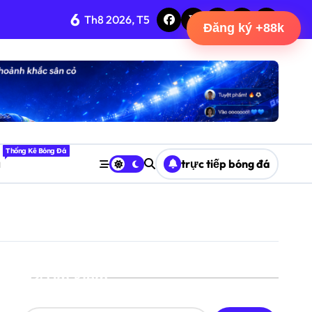
6
 xưa
Th8 2026, T5
Đăng ký +88k
luật
Thống Kê Bóng Đá
á
trực tiếp bóng đá
hượng
Tìm kiếm