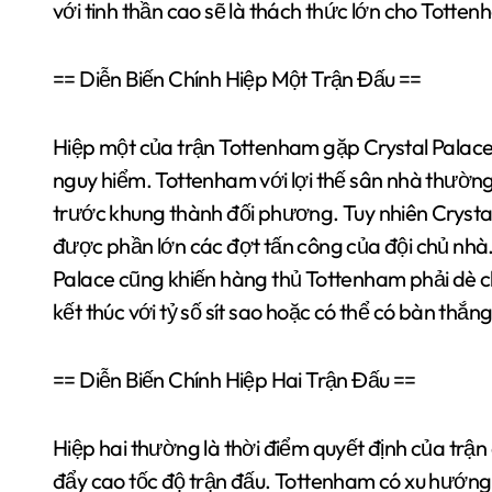
với tinh thần cao sẽ là thách thức lớn cho Totten
== Diễn Biến Chính Hiệp Một Trận Đấu ==
Hiệp một của trận Tottenham gặp Crystal Palace 
nguy hiểm. Tottenham với lợi thế sân nhà thường
trước khung thành đối phương. Tuy nhiên Crystal 
được phần lớn các đợt tấn công của đội chủ nhà
Palace cũng khiến hàng thủ Tottenham phải dè c
kết thúc với tỷ số sít sao hoặc có thể có bàn thắn
== Diễn Biến Chính Hiệp Hai Trận Đấu ==
Hiệp hai thường là thời điểm quyết định của trận
đẩy cao tốc độ trận đấu. Tottenham có xu hướng 