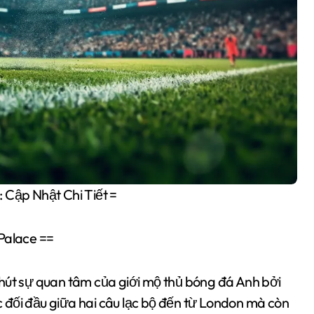
: Cập Nhật Chi Tiết =
Palace ==
 hút sự quan tâm của giới mộ thủ bóng đá Anh bởi
ộc đối đầu giữa hai câu lạc bộ đến từ London mà còn