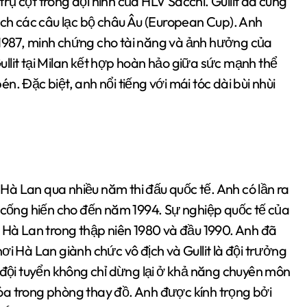
ụ cột trong đội hình của HLV Sacchi. Gullit đã cùng
ịch các câu lạc bộ châu Âu (European Cup). Anh
1987, minh chứng cho tài năng và ảnh hưởng của
llit tại Milan kết hợp hoàn hảo giữa sức mạnh thể
bén. Đặc biệt, anh nổi tiếng với mái tóc dài bùi nhùi
n Hà Lan qua nhiều năm thi đấu quốc tế. Anh có lần ra
c cống hiến cho đến năm 1994. Sự nghiệp quốc tế của
á Hà Lan trong thập niên 1980 và đầu 1990. Anh đã
ơi Hà Lan giành chức vô địch và Gullit là đội trưởng
ong đội tuyển không chỉ dừng lại ở khả năng chuyên môn
óa trong phòng thay đồ. Anh được kính trọng bởi