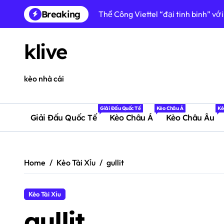
Skip
Breaking
Thể Công Viettel “đại tinh binh” vớ
to
content
Đức nhận cú sốc lịch sử: Lần đầu 
klive
Paraguay viết câu chuyện cổ tích: 
Vụ ẩu đả sau chung kết World Cup 2
kèo nhà cái
Man City âm thầm xây dựng đế chế 
Giải Đấu Quốc Tế
Kèo Châu Á
Kè
Dự đoán Werder Bremen vs Fagian
Giải Đấu Quốc Tế
Kèo Châu Á
Kèo Châu Âu
Independiente del Valle hủy diệt Em
Blooming 1-0 Real Tomayapo: Chiến
Home
Kèo Tài Xỉu
gullit
Norrby IF sẽ tiếp đón GIF Sundsvall
Mainoo không phải để bán: Kế hoạc
Kèo Tài Xỉu
gullit