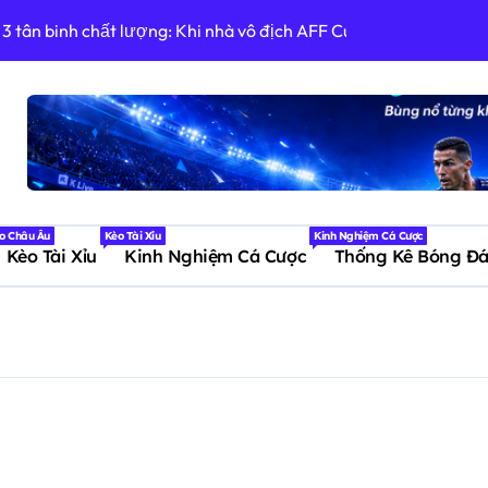
i 3 tân binh chất lượng: Khi nhà vô địch AFF Cup trở về mái nhà
gục ngã trên chấm 11m ở đấu trường World Cup
Loại Đức, hiện thực hóa giấc mơ World Cup 2026
026: FIFA lên tiếng, Paredes thoát thẻ đỏ nhưng chưa thoát kỷ 
tương lai: Bouaddi và những viên ngọc thô
o Châu Âu
Kèo Tài Xỉu
Kinh Nghiệm Cá Cược
o Okayama: Phân tích phong độ và kèo
Kèo Tài Xỉu
Kinh Nghiệm Cá Cược
Thống Kê Bóng Đ
elec 6-1 tại Liga Pro 2026
 Thắng Sân Nhà Tối Thiểu Tại Primera División Bolivia
 trên sân nhà vào lúc 00:00 ngày 21/07 theo giờ Việt Nam trong
h của Carrick cho hạt nhân trẻ của MU giữa cơn bão chuyển n