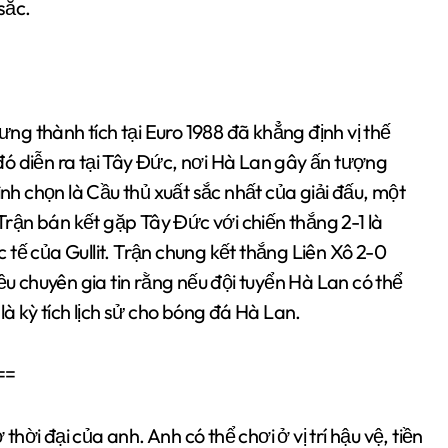
sắc.
g thành tích tại Euro 1988 đã khẳng định vị thế
u đó diễn ra tại Tây Đức, nơi Hà Lan gây ấn tượng
ình chọn là Cầu thủ xuất sắc nhất của giải đấu, một
ận bán kết gặp Tây Đức với chiến thắng 2-1 là
tế của Gullit. Trận chung kết thắng Liên Xô 2-0
ều chuyên gia tin rằng nếu đội tuyển Hà Lan có thể
là kỳ tích lịch sử cho bóng đá Hà Lan.
==
thời đại của anh. Anh có thể chơi ở vị trí hậu vệ, tiền