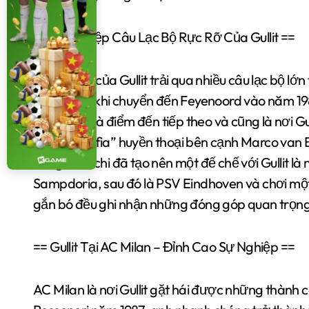
== Sự Nghiệp Câu Lạc Bộ Rực Rỡ Của Gullit ==
Hành trình của Gullit trải qua nhiều câu lạc bộ l
1981 trước khi chuyển đến Feyenoord vào năm 198
tiên. Milan là điểm đến tiếp theo và cũng là nơi G
“Dutch Mafia” huyền thoại bên cạnh Marco van B
Arrigo Sacchi đã tạo nên một đế chế với Gullit l
Sampdoria, sau đó là PSV Eindhoven và chơi một t
gắn bó đều ghi nhận những đóng góp quan trọng
== Gullit Tại AC Milan – Đỉnh Cao Sự Nghiệp ==
AC Milan là nơi Gullit gặt hái được những thành 