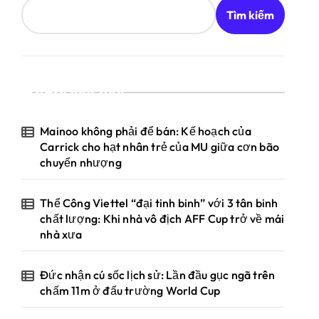
Tìm kiếm
Bài viết mới
Mainoo không phải để bán: Kế hoạch của
Carrick cho hạt nhân trẻ của MU giữa cơn bão
chuyển nhượng
Thể Công Viettel “đại tinh binh” với 3 tân binh
chất lượng: Khi nhà vô địch AFF Cup trở về mái
nhà xưa
Đức nhận cú sốc lịch sử: Lần đầu gục ngã trên
chấm 11m ở đấu trường World Cup