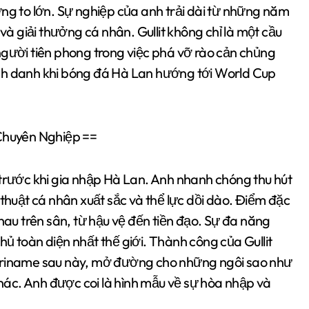
ởng to lớn. Sự nghiệp của anh trải dài từ những năm
 và giải thưởng cá nhân. Gullit không chỉ là một cầu
người tiên phong trong việc phá vỡ rào cản chủng
 vinh danh khi bóng đá Hà Lan hướng tới World Cup
Chuyên Nghiệp ==
 trước khi gia nhập Hà Lan. Anh nhanh chóng thu hút
 thuật cá nhân xuất sắc và thể lực dồi dào. Điểm đặc
c nhau trên sân, từ hậu vệ đến tiền đạo. Sự đa năng
ủ toàn diện nhất thế giới. Thành công của Gullit
Suriname sau này, mở đường cho những ngôi sao như
 khác. Anh được coi là hình mẫu về sự hòa nhập và