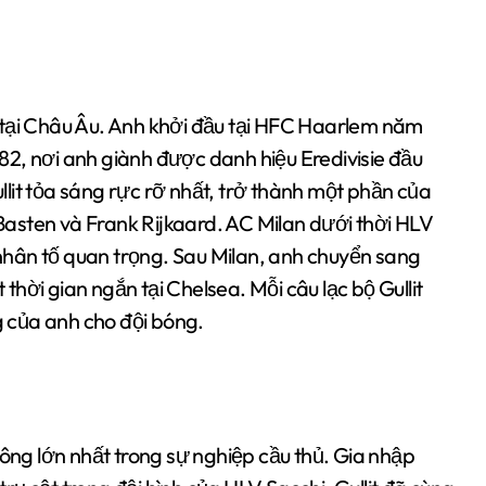
ớn tại Châu Âu. Anh khởi đầu tại HFC Haarlem năm
2, nơi anh giành được danh hiệu Eredivisie đầu
ullit tỏa sáng rực rỡ nhất, trở thành một phần của
asten và Frank Rijkaard. AC Milan dưới thời HLV
à nhân tố quan trọng. Sau Milan, anh chuyển sang
hời gian ngắn tại Chelsea. Mỗi câu lạc bộ Gullit
 của anh cho đội bóng.
công lớn nhất trong sự nghiệp cầu thủ. Gia nhập