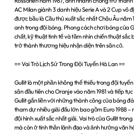
Rossoneri năm 1987, anh nhanh chóng trở thành tr
AC Milan giành 3 danh hiệu Serie A và 2 Cup vô đ
được bầu là Cầu thủ xuất sắc nhất Châu Âu năm 
anh trong đội bóng. Phong cách chơi bóng của Gu
chất, kỹ thuật tinh tế và tầm nhìn chiến thuật sắc 
trở thành thương hiệu nhận diện trên sân cỏ.
== Vai Trò Lịch Sử Trong Đội Tuyển Hà Lan ==
Gullit là một phần không thể thiếu trong đội tuyể
sân đầu tiên cho Oranje vào năm 1981 và tiếp tụ
Gullit gắn liền với những thành công của bóng đ
tham dự nhiều giải đấu lớn bao gồm Euro 1988 – n
đội hình xuất sắc nhất giải. Vai trò của Gullit tr
mà còn ở tinh thần lãnh đạo và ảnh hưởng văn h