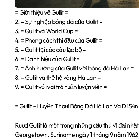
= Giới thiệu về Gullit =
2. = Sự nghiệp bóng đá của Gullit =
3. = Gullit và World Cup =
4. = Phong cách thi đấu của Gullit =
5. = Gullit tại các câu lạc bộ =
6. = Danh hiệu của Gullit =
7. = Ảnh hưởng của Gullit với bóng đá Hà Lan =
8. = Gullit và thế hệ vàng Hà Lan =
9. = Gullit với vai trò huấn luyện viên =
= Gullit – Huyền Thoại Bóng Đá Hà Lan Và Di Sản
Ruud Gullit là một trong những cầu thủ vĩ đại nhất
Georgetown, Suriname ngày 1 tháng 9 năm 1962, G