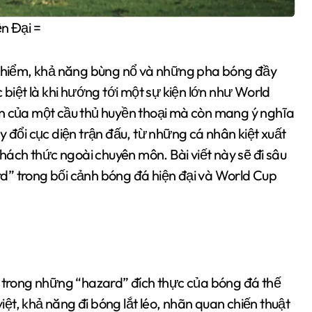
n Đại =
uy hiểm, khả năng bùng nổ và những pha bóng đầy
 biệt là khi hướng tới một sự kiện lớn như World
ên của một cầu thủ huyền thoại mà còn mang ý nghĩa
y đổi cục diện trận đấu, từ những cá nhân kiệt xuất
thách thức ngoài chuyên môn. Bài viết này sẽ đi sâu
d” trong bối cảnh bóng đá hiện đại và World Cup
t trong những “hazard” đích thực của bóng đá thế
việt, khả năng đi bóng lắt léo, nhãn quan chiến thuật