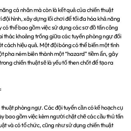
 năng cá nhân mà còn là kết quả của chiến thuật
í đội hình, xây dựng lối chơi để tối đa hóa khả năng
y có thể bao gồm việc sử dụng các sơ đồ tấn công
hai thác khoảng trống giữa các tuyến phòng ngự đối
 cách hiệu quả. Một đội bóng có thể biến một tình
một pha ném biên thành một “hazard” tiềm ẩn, gây
rong chiến thuật sẽ là yếu tố then chốt để tạo ra
=
ệ thuật phòng ngự. Các đội tuyển cần có kế hoạch cụ
ày bao gồm việc kèm người chặt chẽ các cầu thủ tấn
uật và có tổ chức, cũng như sử dụng chiến thuật