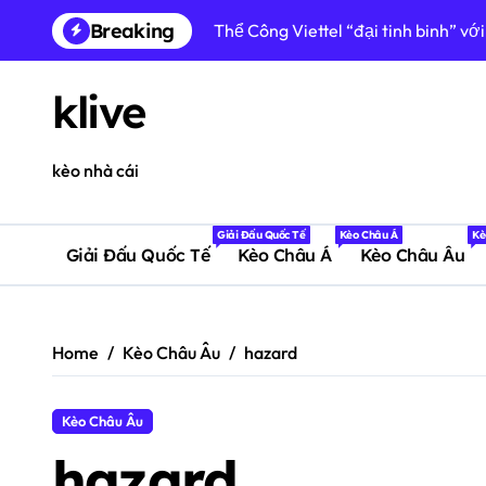
Skip
Breaking
Thể Công Viettel “đại tinh binh” vớ
to
content
Đức nhận cú sốc lịch sử: Lần đầu 
klive
Paraguay viết câu chuyện cổ tích: 
Vụ ẩu đả sau chung kết World Cup 2
kèo nhà cái
Man City âm thầm xây dựng đế chế 
Giải Đấu Quốc Tế
Kèo Châu Á
Kè
Dự đoán Werder Bremen vs Fagian
Giải Đấu Quốc Tế
Kèo Châu Á
Kèo Châu Âu
Independiente del Valle hủy diệt Em
Blooming 1-0 Real Tomayapo: Chiến
Home
Kèo Châu Âu
hazard
Norrby IF sẽ tiếp đón GIF Sundsvall
Mainoo không phải để bán: Kế hoạc
Kèo Châu Âu
hazard