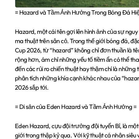
= Hazard và Tầm Ảnh Hưởng Trong Bóng Đá Hiệ
Hazard, một cái tên gợi lên hình ảnh của sự ng
ma thuật trên sân cỏ. Trong thế giới bóng đá, đặc
Cup 2026, từ “hazard” không chỉ đơn thuần là t
rộng hơn, ám chỉ những yếu tố tiềm ẩn có thể tha
đến các rủi ro chiến thuật hay thậm chí là những 
phân tích những khía cạnh khác nhau của “hazar
2026 sắp tới.
= Di sản của Eden Hazard và Tầm Ảnh Hưởng =
Eden Hazard, cựu đội trưởng đội tuyển Bỉ, là mộ
giới trong thập kỷ qua. Với kỹ thuật cá nhân siêu 