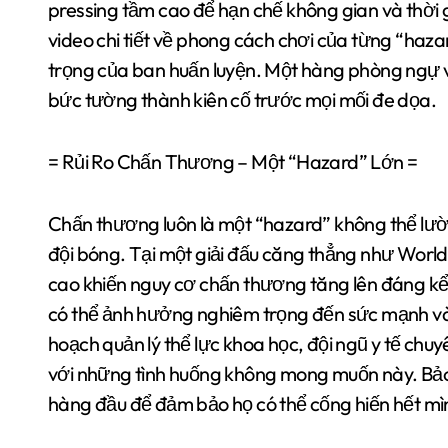
pressing tầm cao để hạn chế không gian và thời 
video chi tiết về phong cách chơi của từng “haza
trọng của ban huấn luyện. Một hàng phòng ngự vữn
bức tường thành kiên cố trước mọi mối đe dọa.
= Rủi Ro Chấn Thương – Một “Hazard” Lớn =
Chấn thương luôn là một “hazard” không thể lườ
đội bóng. Tại một giải đấu căng thẳng như World
cao khiến nguy cơ chấn thương tăng lên đáng kể.
có thể ảnh hưởng nghiêm trọng đến sức mạnh và t
hoạch quản lý thể lực khoa học, đội ngũ y tế chuy
với những tình huống không mong muốn này. Bảo 
hàng đầu để đảm bảo họ có thể cống hiến hết mìn