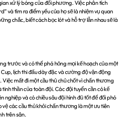
gian xử lý bóng của đối phương. Việc phân tích
rd” và tìm ra điểm yếu của họ sẽ là nhiệm vụ quan
g chắc, biết cách bọc lót và hỗ trợ lẫn nhau sẽ là
ng trước và có thể phá hỏng mọi kế hoạch của một
 Cup, lịch thi đấu dày đặc và cường độ vận động
 Việc mất đi một cầu thủ chủ chốt vì chấn thương
inh thần của toàn đội. Các đội tuyển cần có kế
ên nghiệp và có chiều sâu đội hình đủ tốt để đối phó
vệ các cầu thủ khỏi chấn thương là một ưu tiên
h trên sân.