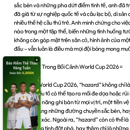
sắc bén và những pha dứt điểm tinh tế, anh đã t
đã giã từ sự nghiệp quốc tế và câu lạc bộ, di sả
nhiều thế hệ cầu thủ trẻ. Anh minh chứng cho việc
nào trong một tập thể, biến những tình huống tư
không còn góp mặt trên sân cỏ, hình ảnh của một
đấu – vẫn luôn là điều mà mọi đội bóng mong mu
×
= “Hazard” Trong Bối Cảnh World Cup 2026 =
Khi nói về World Cup 2026, “hazard” không chỉ là
gồm mọi yếu tố có thể tạo ra mối đe dọa hoặc rủi
giới với khả năng ghi bàn từ mọi vị trí, một tiền
phương bằng những đường chuyền sắc bén, hay m
bóng chính xác. Ngoài ra, “hazard” còn có thể là
người mang tính đột phá, hay thậm chí là những s