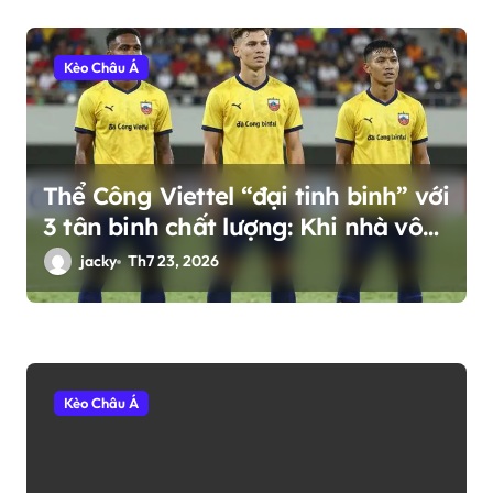
Kèo Châu Á
Thể Công Viettel “đại tinh binh” với
3 tân binh chất lượng: Khi nhà vô
địch AFF Cup trở về mái nhà xưa
jacky
Th7 23, 2026
Kèo Châu Á