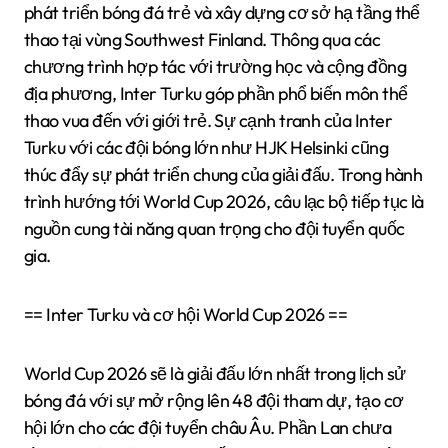
phát triển bóng đá trẻ và xây dựng cơ sở hạ tầng thể
thao tại vùng Southwest Finland. Thông qua các
chương trình hợp tác với trường học và cộng đồng
địa phương, Inter Turku góp phần phổ biến môn thể
thao vua đến với giới trẻ. Sự cạnh tranh của Inter
Turku với các đội bóng lớn như HJK Helsinki cũng
thúc đẩy sự phát triển chung của giải đấu. Trong hành
trình hướng tới World Cup 2026, câu lạc bộ tiếp tục là
nguồn cung tài năng quan trọng cho đội tuyển quốc
gia.
== Inter Turku và cơ hội World Cup 2026 ==
World Cup 2026 sẽ là giải đấu lớn nhất trong lịch sử
bóng đá với sự mở rộng lên 48 đội tham dự, tạo cơ
hội lớn cho các đội tuyển châu Âu. Phần Lan chưa