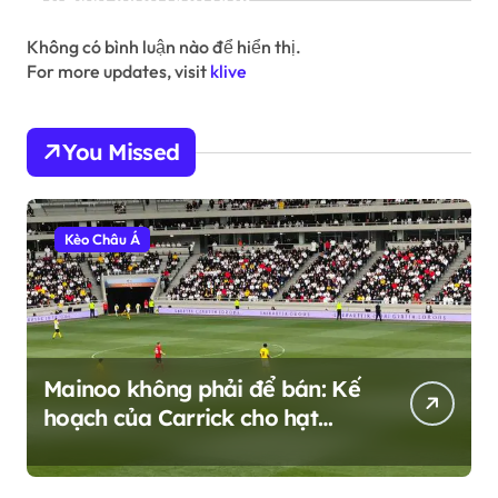
Không có bình luận nào để hiển thị.
For more updates, visit
klive
You Missed
Kèo Châu Á
Mainoo không phải để bán: Kế
hoạch của Carrick cho hạt
nhân trẻ của MU giữa cơn bão
chuyển nhượng