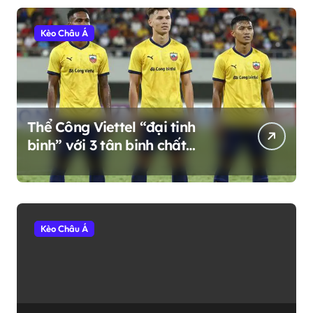
Kèo Châu Á
Thể Công Viettel “đại tinh
binh” với 3 tân binh chất
lượng: Khi nhà vô địch AFF
Cup trở về mái nhà xưa
Kèo Châu Á