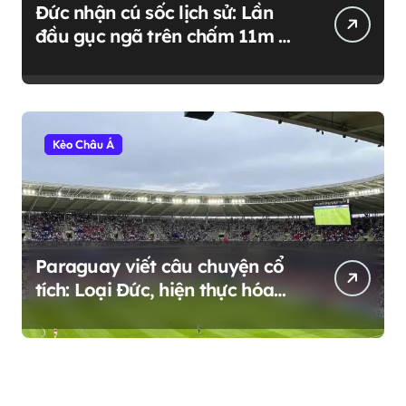
Đức nhận cú sốc lịch sử: Lần
đầu gục ngã trên chấm 11m ở
đấu trường World Cup
Kèo Châu Á
Paraguay viết câu chuyện cổ
tích: Loại Đức, hiện thực hóa
giấc mơ World Cup 2026