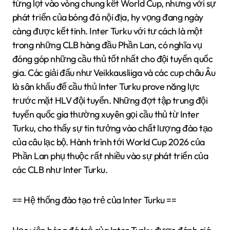
từng lọt vào vòng chung kết World Cup, nhưng với sự
phát triển của bóng đá nội địa, hy vọng đang ngày
càng được kết tinh. Inter Turku với tư cách là một
trong những CLB hàng đầu Phần Lan, có nghĩa vụ
đóng góp những cầu thủ tốt nhất cho đội tuyển quốc
gia. Các giải đấu như Veikkausliiga và các cup châu Âu
là sân khấu để cầu thủ Inter Turku prove năng lực
trước mặt HLV đội tuyển. Những đợt tập trung đội
tuyển quốc gia thường xuyên gọi cầu thủ từ Inter
Turku, cho thấy sự tin tưởng vào chất lượng đào tạo
của câu lạc bộ. Hành trình tới World Cup 2026 của
Phần Lan phụ thuộc rất nhiều vào sự phát triển của
các CLB như Inter Turku.
== Hệ thống đào tạo trẻ của Inter Turku ==