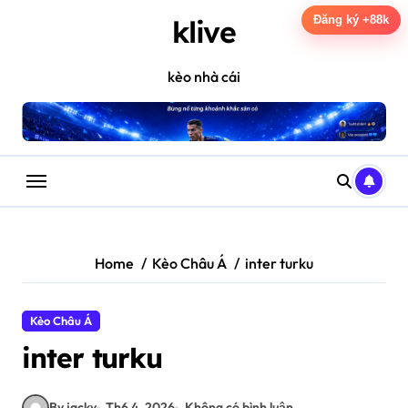
Skip
Đăng ký +88k
klive
to
content
kèo nhà cái
Home
Kèo Châu Á
inter turku
Kèo Châu Á
inter turku
By jacky
Th6 4, 2026
Không có bình luận