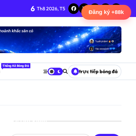
6
 xưa
Th8 2026, T5
Đăng ký +88k
luật
Thống Kê Bóng Đá
á
trực tiếp bóng đá
hượng
Tìm kiếm