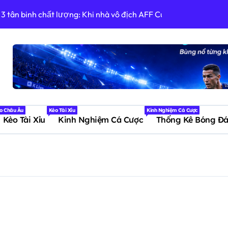
i 3 tân binh chất lượng: Khi nhà vô địch AFF Cup trở về mái nhà
gục ngã trên chấm 11m ở đấu trường World Cup
Loại Đức, hiện thực hóa giấc mơ World Cup 2026
026: FIFA lên tiếng, Paredes thoát thẻ đỏ nhưng chưa thoát kỷ 
tương lai: Bouaddi và những viên ngọc thô
o Châu Âu
Kèo Tài Xỉu
Kinh Nghiệm Cá Cược
o Okayama: Phân tích phong độ và kèo
Kèo Tài Xỉu
Kinh Nghiệm Cá Cược
Thống Kê Bóng Đ
elec 6-1 tại Liga Pro 2026
 Thắng Sân Nhà Tối Thiểu Tại Primera División Bolivia
 trên sân nhà vào lúc 00:00 ngày 21/07 theo giờ Việt Nam trong
h của Carrick cho hạt nhân trẻ của MU giữa cơn bão chuyển n