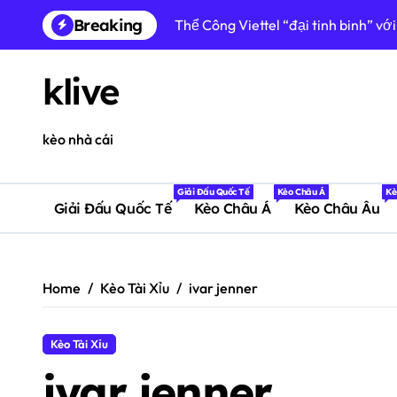
Skip
Breaking
Thể Công Viettel “đại tinh binh” vớ
to
content
Đức nhận cú sốc lịch sử: Lần đầu 
klive
Paraguay viết câu chuyện cổ tích: 
Vụ ẩu đả sau chung kết World Cup 2
kèo nhà cái
Man City âm thầm xây dựng đế chế 
Giải Đấu Quốc Tế
Kèo Châu Á
Kè
Dự đoán Werder Bremen vs Fagian
Giải Đấu Quốc Tế
Kèo Châu Á
Kèo Châu Âu
Independiente del Valle hủy diệt Em
Blooming 1-0 Real Tomayapo: Chiến
Home
Kèo Tài Xỉu
ivar jenner
Norrby IF sẽ tiếp đón GIF Sundsvall
Mainoo không phải để bán: Kế hoạc
Kèo Tài Xỉu
ivar jenner