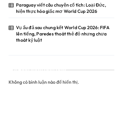
Paraguay viết câu chuyện cổ tích: Loại Đức,
hiện thực hóa giấc mơ World Cup 2026
Vụ ẩu đả sau chung kết World Cup 2026: FIFA
lên tiếng, Paredes thoát thẻ đỏ nhưng chưa
thoát kỷ luật
Bình luận gần đây
Không có bình luận nào để hiển thị.