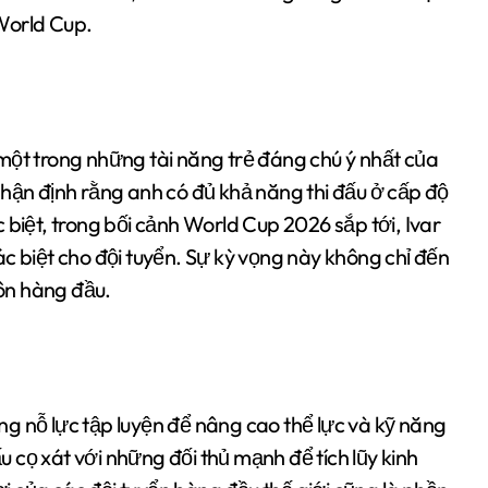
World Cup.
một trong những tài năng trẻ đáng chú ý nhất của
nhận định rằng anh có đủ khả năng thi đấu ở cấp độ
 biệt, trong bối cảnh World Cup 2026 sắp tới, Ivar
c biệt cho đội tuyển. Sự kỳ vọng này không chỉ đến
ôn hàng đầu.
g nỗ lực tập luyện để nâng cao thể lực và kỹ năng
 cọ xát với những đối thủ mạnh để tích lũy kinh