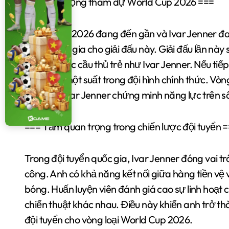
=== Triển vọng tham dự World Cup 2026 ===
World Cup 2026 đang đến gần và Ivar Jenner đ
tuyển quốc gia cho giải đấu này. Giải đấu lần này
hơn cho các cầu thủ trẻ như Ivar Jenner. Nếu tiếp
hội giành một suất trong đội hình chính thức. V
trọng để Ivar Jenner chứng minh năng lực trên sâ
=== Tầm quan trọng trong chiến lược đội tuyển 
Trong đội tuyển quốc gia, Ivar Jenner đóng vai tr
công. Anh có khả năng kết nối giữa hàng tiền vệ v
bóng. Huấn luyện viên đánh giá cao sự linh hoạt c
chiến thuật khác nhau. Điều này khiến anh trở t
đội tuyển cho vòng loại World Cup 2026.