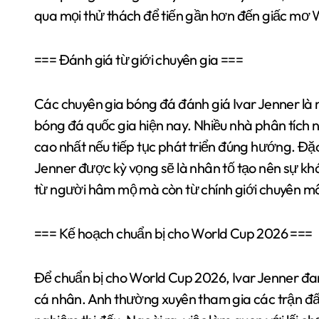
qua mọi thử thách để tiến gần hơn đến giấc mơ 
=== Đánh giá từ giới chuyên gia ===
Các chuyên gia bóng đá đánh giá Ivar Jenner là 
bóng đá quốc gia hiện nay. Nhiều nhà phân tích 
cao nhất nếu tiếp tục phát triển đúng hướng. Đặc
Jenner được kỳ vọng sẽ là nhân tố tạo nên sự khá
từ người hâm mộ mà còn từ chính giới chuyên m
=== Kế hoạch chuẩn bị cho World Cup 2026 ===
Để chuẩn bị cho World Cup 2026, Ivar Jenner đan
cá nhân. Anh thường xuyên tham gia các trận đấu