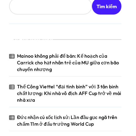
Tìm kiếm
Bài viết mới
Mainoo không phải để bán: Kế hoạch của
Carrick cho hạt nhân trẻ của MU giữa cơn bão
chuyển nhượng
Thể Công Viettel “đại tinh binh” với 3 tân binh
chất lượng: Khi nhà vô địch AFF Cup trở về mái
nhà xưa
Đức nhận cú sốc lịch sử: Lần đầu gục ngã trên
chấm 11m ở đấu trường World Cup