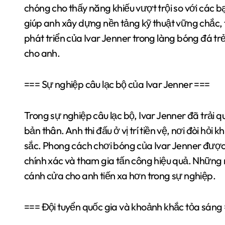
chóng cho thấy năng khiếu vượt trội so với các b
giúp anh xây dựng nền tảng kỹ thuật vững chắc, 
phát triển của Ivar Jenner trong làng bóng đá tr
cho anh.
=== Sự nghiệp câu lạc bộ của Ivar Jenner ===
Trong sự nghiệp câu lạc bộ, Ivar Jenner đã trải 
bản thân. Anh thi đấu ở vị trí tiền vệ, nơi đòi hỏ
sắc. Phong cách chơi bóng của Ivar Jenner được 
chính xác và tham gia tấn công hiệu quả. Những 
cánh cửa cho anh tiến xa hơn trong sự nghiệp.
=== Đội tuyển quốc gia và khoảnh khắc tỏa sáng