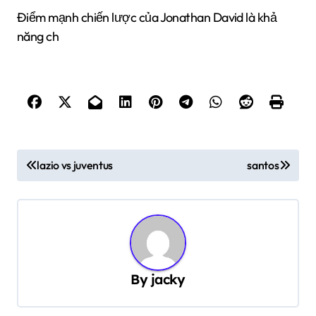
Điểm mạnh chiến lược của Jonathan David là khả
năng ch
Đ
lazio vs juventus
santos
i
ề
u
h
ư
By
jacky
ớ