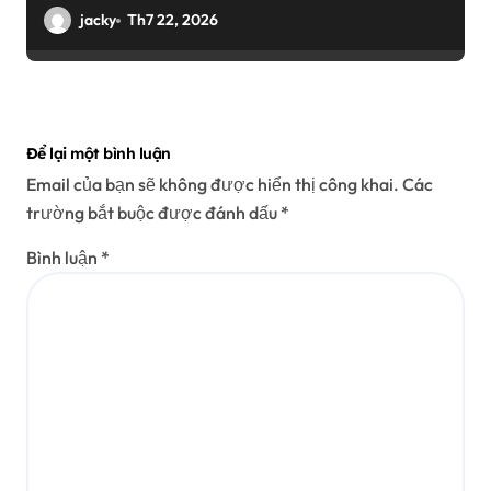
trường World Cup
jacky
Th7 22, 2026
Để lại một bình luận
Email của bạn sẽ không được hiển thị công khai.
Các
trường bắt buộc được đánh dấu
*
Bình luận
*