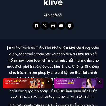
klive
kèo nhà cái
|
= Miễn Trách Và Tuân Thủ Pháp Lý = Mọi nội dung nhận
định, công thức toán học và phân tích dữ liệu trên hệ
thống này hoàn toàn chỉ mang tính chất tham khảo cho
mục đích giải trí và giáo dục kiến thức. Chúng tôi không
chịu trách nhiệm pháp lý cho bất kỳ tổn thất tài chính
nào phát sinh từ hoạt động cá cược thực tế của người
x
x
dùng. Hoạt động đặt cược thể thao cần tuân thủ nghiêm
ngặt các quy định pháp luật sở tại liên quan đến Luật
quản lý trò chơi có thưởng và đặt cược hiện hành.
Giải Đấu Quốc Tế
Kèo Châu Á
Kèo Châu Âu
Kèo Tài Xỉu