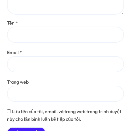
Tên
*
Email
*
Trang web
Lưu tên của tôi, email, và trang web trong trình duyệt
này cho lần bình luận kế tiếp của tôi.