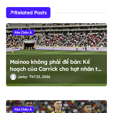
n
g
Related Posts
b
à
Kèo Châu Á
i
v
i
ế
Mainoo không phải để bán: Kế
t
hoạch của Carrick cho hạt nhân trẻ
của MU giữa cơn bão chuyển
jacky
Th7 23, 2026
nhượng
Kèo Châu Á