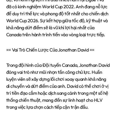
đã có kinh nghiệm World Cup 2022. Anh đang nỗ lực
để duy trì thể lực và phong độ tốt nhất cho chiến dịch
World Cup 2026. Sự kết hợp giữa tốc độ, kỹ thuật và
khả năng dứt điểm sẽ là vũ khí lợi hại nhất của
Canada trên hành trình tiến vào vòng loại trực tiếp.
== Vai Trò Chiến Lược Của Jonathan David ==
Trong đội hình của Đội tuyển Canada, Jonathan David
đóng vai trò như mũi nhọn tấn công chủ lực. Huấn
luyện viên sẽ xây dựng lối chơi xoay quanh khả năng
di chuyển và dứt điểm của anh. David có thể chơi ở vị
trí tiền đạo cắm hoặc dịch sang cánh trong một số hệ
thống chiến thuật, mang đến sự linh hoạt cho HLV
trong việc lựa chọn cách tiếp cận trận đấu.