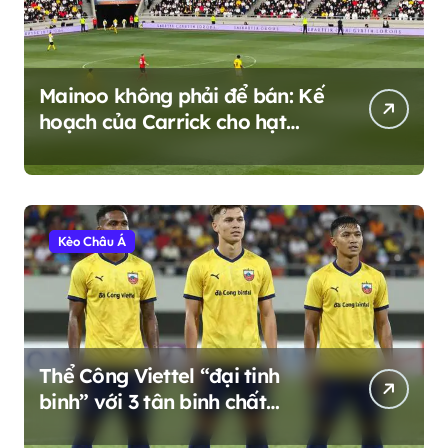
Mainoo không phải để bán: Kế
hoạch của Carrick cho hạt
nhân trẻ của MU giữa cơn bão
chuyển nhượng
Kèo Châu Á
Thể Công Viettel “đại tinh
binh” với 3 tân binh chất
lượng: Khi nhà vô địch AFF