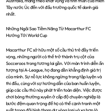
Australia, mang theo khát vọng và tinh thần của miền
Tây nước Úc đến với đấu trường quốc tế danh giá
nhất.
Những Ngôi Sao Tiềm Năng Từ Macarthur FC
Hướng Tới World Cup
Macarthur FC sở hữu một số cầu thủ trẻ đầy triển
vọng, những người có thể trở thành trụ cột của
Socceroos trong tương lai gần. Với màn trình diễn ấn
tượng tại A-League, họ đang dần khẳng định giá trị
của mình. Sự nỗ lực không ngừng trong tập luyện và
thi đấu, cùng với sự hướng dẫn của ban huấn luyện,
giúp các cầu thủ này phát triển toàn diện. Việc được
chơi bóng thường xuyên ở cấp độ chuyên nghiệp là
bước đệm quan trọng để họ có thể cạnh tranh một
suất trong đội hình tham dự vòng loại và xa hơn là