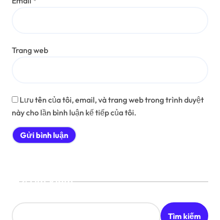
Email
*
Trang web
Lưu tên của tôi, email, và trang web trong trình duyệt
này cho lần bình luận kế tiếp của tôi.
Tìm kiếm
Tìm kiếm