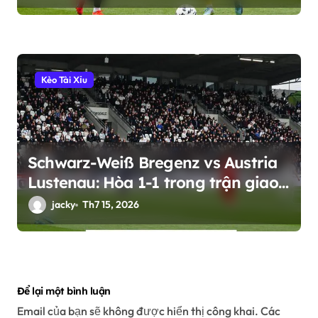
Kèo Tài Xỉu
Schwarz-Weiß Bregenz vs Austria
Lustenau: Hòa 1-1 trong trận giao
hữu
jacky
Th7 15, 2026
Để lại một bình luận
Email của bạn sẽ không được hiển thị công khai.
Các