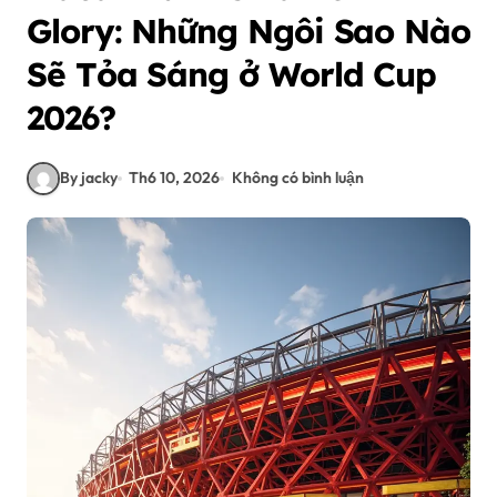
Glory: Những Ngôi Sao Nào
Sẽ Tỏa Sáng ở World Cup
2026?
By jacky
Th6 10, 2026
Không có bình luận