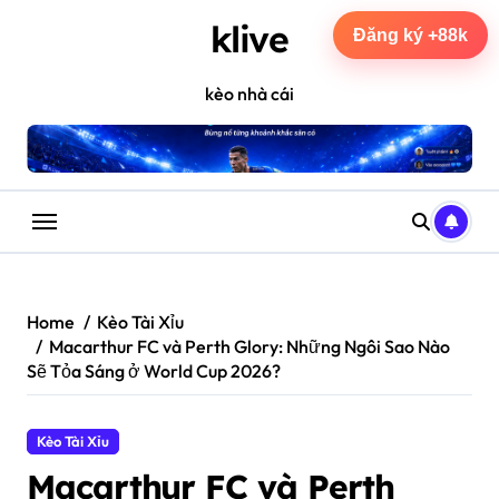
Skip
klive
to
Đăng ký +88k
content
kèo nhà cái
Home
Kèo Tài Xỉu
Macarthur FC và Perth Glory: Những Ngôi Sao Nào
Sẽ Tỏa Sáng ở World Cup 2026?
Kèo Tài Xỉu
Macarthur FC và Perth