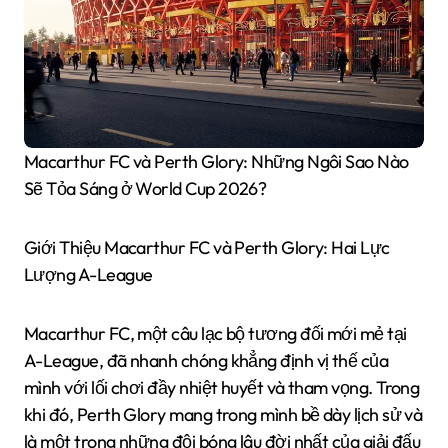
Macarthur FC và Perth Glory: Những Ngôi Sao Nào
Sẽ Tỏa Sáng ở World Cup 2026?
Giới Thiệu Macarthur FC và Perth Glory: Hai Lực
Lượng A-League
Macarthur FC, một câu lạc bộ tương đối mới mẻ tại
A-League, đã nhanh chóng khẳng định vị thế của
mình với lối chơi đầy nhiệt huyết và tham vọng. Trong
khi đó, Perth Glory mang trong mình bề dày lịch sử và
là một trong những đội bóng lâu đời nhất của giải đấu