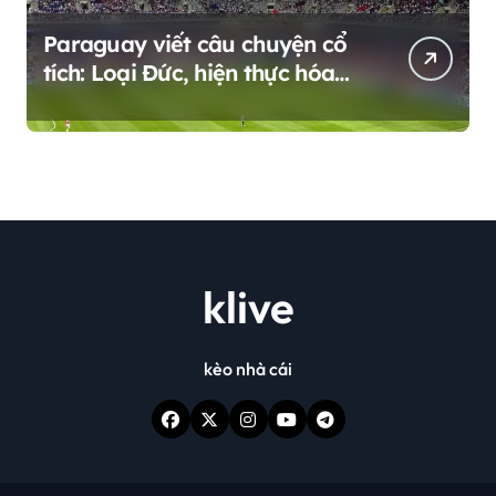
Paraguay viết câu chuyện cổ
tích: Loại Đức, hiện thực hóa
giấc mơ World Cup 2026
klive
kèo nhà cái