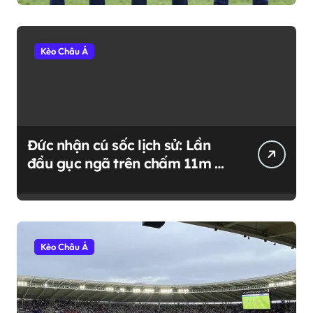
Cup trở về mái nhà xưa
Kèo Châu Á
Đức nhận cú sốc lịch sử: Lần
đầu gục ngã trên chấm 11m ở
đấu trường World Cup
Kèo Châu Á