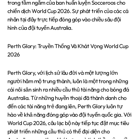
trong tầm ngắm của ban huấn luyện Socceroos cho
chiến dịch World Cup 2026. Sự phát triển của các cá
nhân tại đây trực tiếp đóng góp vào chiều sâu đội
hình của đội tuyển Australia.
Perth Glory: Truyền Thống Và Khát Vọng World Cup
2026
Perth Glory, với lịch sử lâu đời và một lượng lớn
người hâm mộ trung thành, luôn là một trong những
cái nôi sản sinh ra nhiều cầu thủ tài năng cho bóng đá
Australia. Từ những huyền thoại đã thành danh cho
đến các tài năng trẻ đang lên, Perth Glory luôn tự
hào về khả năng đóng góp vào đội tuyển quốc gia. Với
World Cup 2026, câu lạc bộ này tiếp tục đặt mục tiêu
phát triển những cầu thủ có thể đại diện cho