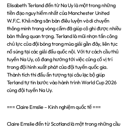
Elisabeth Terland đến từ Na Uy là một trong những
tiền đạo nguy hiểm nhất của Manchester United
W.F.C. Khả năng săn bàn điêu luyện và di chuyển
thông minh trong vòng cấm đã giúp cô ghi được nhiều
bàn thắng quan trọng. Terland là mũi nhọn tấn công
chủ lực của đội bóng trong mùa giải gần đây, liên tục
nổ súng tại các giải đấu quốc nội. Với tư cách cầu thủ
tuyển Na Uy, cô đang hướng tới việc củng cố vị trí
trong đội hình xuất phát của đội tuyển quốc gia.
Thành tích thi đấu ấn tượng tại câu lạc bộ giúp
Terland tự tin bước vào hành trình World Cup 2026
cùng đội tuyển Na Uy.
=== Claire Emslie – Kinh nghiệm quốc tế ===
Claire Emslie đến từ Scotland là một trong những cầu