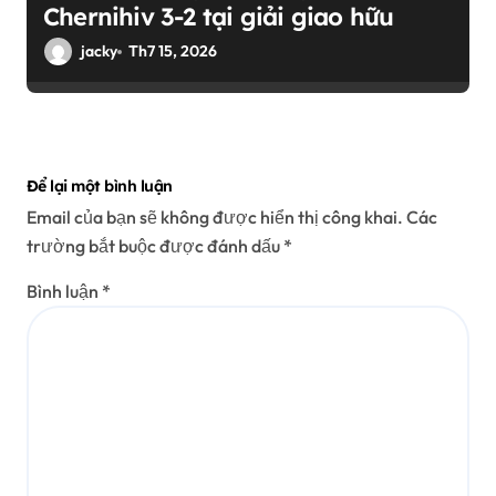
Chernihiv 3-2 tại giải giao hữu
jacky
Th7 15, 2026
Để lại một bình luận
Email của bạn sẽ không được hiển thị công khai.
Các
trường bắt buộc được đánh dấu
*
Bình luận
*