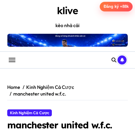
Skip
Đăng ký +88k
klive
to
content
kèo nhà cái
Home
Kinh Nghiệm Cá Cược
manchester united w.f.c.
Kinh Nghiệm Cá Cược
manchester united w.f.c.