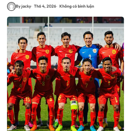
By jacky
Th6 4, 2026
Không có bình luận