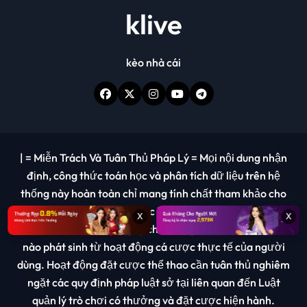
klive
kèo nhà cái
|
= Miễn Trách Và Tuân Thủ Pháp Lý = Mọi nội dung nhận
định, công thức toán học và phân tích dữ liệu trên hệ
thống này hoàn toàn chỉ mang tính chất tham khảo cho
mục đích giải trí và giáo dục kiến thức. Chúng tôi không
x
x
chịu trách nhiệm pháp lý cho bất kỳ tổn thất tài chính
nào phát sinh từ hoạt động cá cược thực tế của người
dùng. Hoạt động đặt cược thể thao cần tuân thủ nghiêm
ngặt các quy định pháp luật sở tại liên quan đến Luật
quản lý trò chơi có thưởng và đặt cược hiện hành.