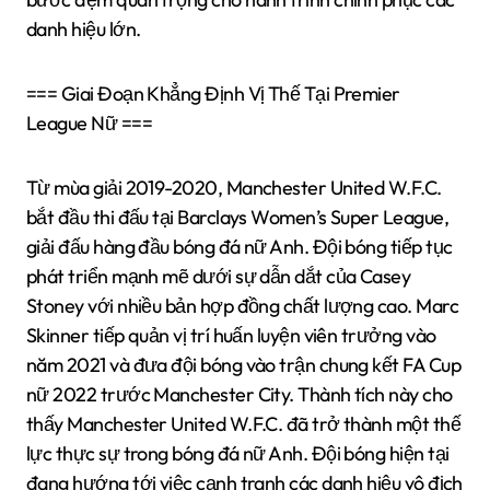
danh hiệu lớn.
=== Giai Đoạn Khẳng Định Vị Thế Tại Premier
League Nữ ===
Từ mùa giải 2019-2020, Manchester United W.F.C.
bắt đầu thi đấu tại Barclays Women’s Super League,
giải đấu hàng đầu bóng đá nữ Anh. Đội bóng tiếp tục
phát triển mạnh mẽ dưới sự dẫn dắt của Casey
Stoney với nhiều bản hợp đồng chất lượng cao. Marc
Skinner tiếp quản vị trí huấn luyện viên trưởng vào
năm 2021 và đưa đội bóng vào trận chung kết FA Cup
nữ 2022 trước Manchester City. Thành tích này cho
thấy Manchester United W.F.C. đã trở thành một thế
lực thực sự trong bóng đá nữ Anh. Đội bóng hiện tại
đang hướng tới việc cạnh tranh các danh hiệu vô địch