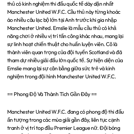
thủ có kinh nghiệm thi đấu quốc tế dày dặn nhất
Manchester United W.F.C. Cầu thủ này từng khoác
áo nhiều câu lạc bộ lớn tại Anh trước khi gia nhập
Manchester United. Emslie là mẫu cầu thủ có khả
năng chơi ở nhiều vị trí tấn công khác nhau, mang lại
sự linh hoạt chiến thuật cho huấn luyện viên. Cô là
thành viên quan trọng của đội tuyển Scotland và đã
tham dự nhiều giải đấu lớn quốc tế. Sự hiện diện của
Emslie mang lại sự cân bằng giữa sức trẻ và kinh
nghiệm trong đội hình Manchester United W.F.C.
== Phong Độ Và Thành Tích Gần Đây ==
Manchester United W.F.C. đang có phong độ thi đấu
ấn tượng trong các mùa giải gần đây, liên tục cạnh
tranh ở vị trí top đầu Premier League nữ. Đội bóng