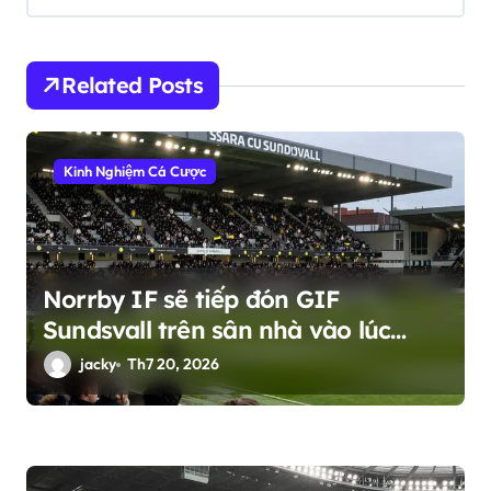
n
g
Related Posts
b
à
i
Kinh Nghiệm Cá Cược
v
i
ế
Norrby IF sẽ tiếp đón GIF
t
Sundsvall trên sân nhà vào lúc
00:00 ngày 21/07 theo giờ Việt
jacky
Th7 20, 2026
Nam trong