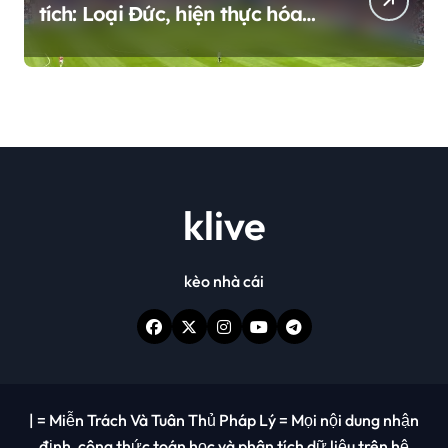
tích: Loại Đức, hiện thực hóa
giấc mơ World Cup 2026
klive
kèo nhà cái
|
= Miễn Trách Và Tuân Thủ Pháp Lý = Mọi nội dung nhận
định, công thức toán học và phân tích dữ liệu trên hệ