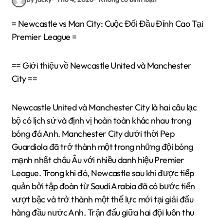
= Newcastle vs Man City: Cuộc Đối Đầu Đỉnh Cao Tại
Premier League =
== Giới thiệu về Newcastle United và Manchester
City ==
Newcastle United và Manchester City là hai câu lạc
bộ có lịch sử và định vị hoàn toàn khác nhau trong
bóng đá Anh. Manchester City dưới thời Pep
Guardiola đã trở thành một trong những đội bóng
mạnh nhất châu Âu với nhiều danh hiệu Premier
League. Trong khi đó, Newcastle sau khi được tiếp
quản bởi tập đoàn từ Saudi Arabia đã có bước tiến
vượt bậc và trở thành một thế lực mới tại giải đấu
hàng đầu nước Anh. Trận đấu giữa hai đội luôn thu