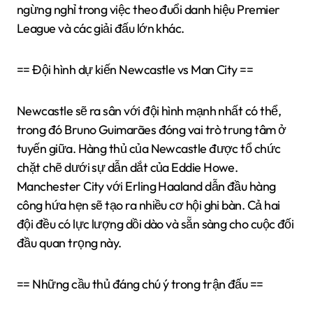
ngừng nghỉ trong việc theo đuổi danh hiệu Premier
League và các giải đấu lớn khác.
== Đội hình dự kiến Newcastle vs Man City ==
Newcastle sẽ ra sân với đội hình mạnh nhất có thể,
trong đó Bruno Guimarães đóng vai trò trung tâm ở
tuyến giữa. Hàng thủ của Newcastle được tổ chức
chặt chẽ dưới sự dẫn dắt của Eddie Howe.
Manchester City với Erling Haaland dẫn đầu hàng
công hứa hẹn sẽ tạo ra nhiều cơ hội ghi bàn. Cả hai
đội đều có lực lượng dồi dào và sẵn sàng cho cuộc đối
đầu quan trọng này.
== Những cầu thủ đáng chú ý trong trận đấu ==