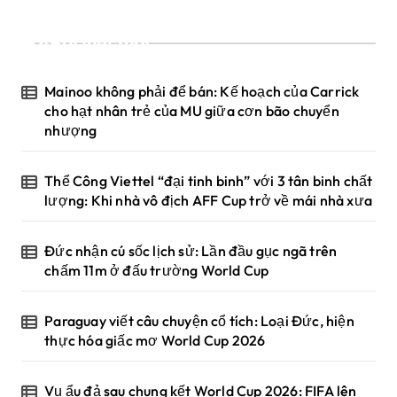
Bài viết mới
Mainoo không phải để bán: Kế hoạch của Carrick
cho hạt nhân trẻ của MU giữa cơn bão chuyển
nhượng
Thể Công Viettel “đại tinh binh” với 3 tân binh chất
lượng: Khi nhà vô địch AFF Cup trở về mái nhà xưa
Đức nhận cú sốc lịch sử: Lần đầu gục ngã trên
chấm 11m ở đấu trường World Cup
Paraguay viết câu chuyện cổ tích: Loại Đức, hiện
thực hóa giấc mơ World Cup 2026
Vụ ẩu đả sau chung kết World Cup 2026: FIFA lên