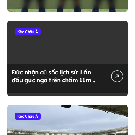
lượng: Khi nhà vô địch AFF
Cup trở về mái nhà xưa
Kèo Châu Á
Đức nhận cú sốc lịch sử: Lần
đầu gục ngã trên chấm 11m ở
đấu trường World Cup
Kèo Châu Á