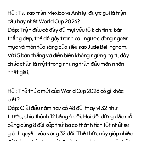
Hỏi: Tại sao trận Mexico vs Anh lại được gọi là trận
cầu hay nhất World Cup 2026?
Đáp: Trận đấu có đầy đủ mọi yếu tố kịch tính: bàn
thắng đẹp, thẻ đỏ gây tranh cãi, ngược dòng ngoạn
mục và màn tỏa sáng của siêu sao Jude Bellingham.
Với 5 bàn thắng và diễn biến không ngừng nghỉ, đây
chắc chắn là một trong những trận đấu mãn nhãn
nhất giải.
Hỏi: Thể thức mới của World Cup 2026 có gì khác
biệt?
Đáp: Giải đấu năm nay có 48 đội thay vì 32 như
trước, chia thành 12 bảng 4 đội. Hai đội đứng đầu mỗi
bảng cùng 8 đội xếp thứ ba có thành tích tốt nhất sẽ
giành quyền vào vòng 32 đội. Thể thức này giúp nhiều