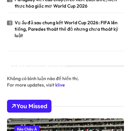
thực hóa giấc mơ World Cup 2026
Vụ ẩu đả sau chung kết World Cup 2026: FIFA lên
tiếng, Paredes thoát thẻ đỏ nhưng chưa thoát kỷ
luật
Bình luận gần đây
Không có bình luận nào để hiển thị.
For more updates, visit
klive
You Missed
Kèo Châu Á