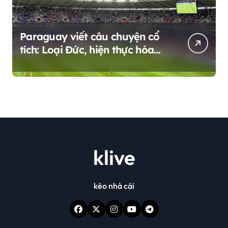
Paraguay viết câu chuyện cổ
tích: Loại Đức, hiện thực hóa
giấc mơ World Cup 2026
klive
kèo nhà cái