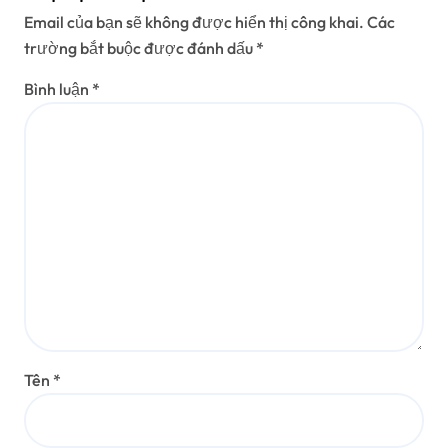
Email của bạn sẽ không được hiển thị công khai.
Các
trường bắt buộc được đánh dấu
*
Bình luận
*
Tên
*