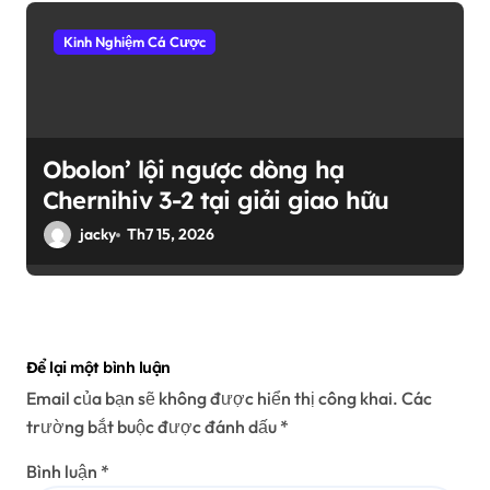
Kinh Nghiệm Cá Cược
Obolon’ lội ngược dòng hạ
Chernihiv 3-2 tại giải giao hữu
jacky
Th7 15, 2026
Để lại một bình luận
Email của bạn sẽ không được hiển thị công khai.
Các
trường bắt buộc được đánh dấu
*
Bình luận
*