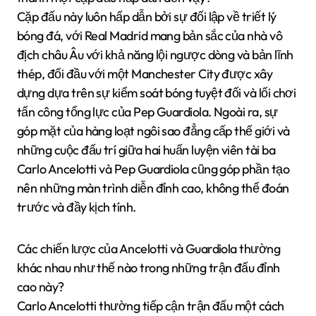
Cặp đấu này luôn hấp dẫn bởi sự đối lập về triết lý
bóng đá, với Real Madrid mang bản sắc của nhà vô
địch châu Âu với khả năng lội ngược dòng và bản lĩnh
thép, đối đầu với một Manchester City được xây
dựng dựa trên sự kiểm soát bóng tuyệt đối và lối chơi
tấn công tổng lực của Pep Guardiola. Ngoài ra, sự
góp mặt của hàng loạt ngôi sao đẳng cấp thế giới và
những cuộc đấu trí giữa hai huấn luyện viên tài ba
Carlo Ancelotti và Pep Guardiola cũng góp phần tạo
nên những màn trình diễn đỉnh cao, không thể đoán
trước và đầy kịch tính.
Các chiến lược của Ancelotti và Guardiola thường
khác nhau như thế nào trong những trận đấu đỉnh
cao này?
Carlo Ancelotti thường tiếp cận trận đấu một cách