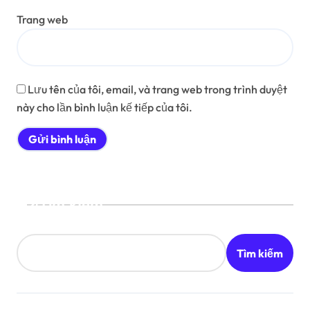
Trang web
Lưu tên của tôi, email, và trang web trong trình duyệt
này cho lần bình luận kế tiếp của tôi.
Tìm kiếm
Tìm kiếm