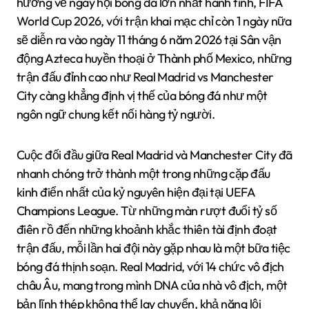
hướng về ngày hội bóng đá lớn nhất hành tinh, FIFA
World Cup 2026, với trận khai mạc chỉ còn 1 ngày nữa
sẽ diễn ra vào ngày 11 tháng 6 năm 2026 tại Sân vận
động Azteca huyền thoại ở Thành phố Mexico, những
trận đấu đỉnh cao như Real Madrid vs Manchester
City càng khẳng định vị thế của bóng đá như một
ngôn ngữ chung kết nối hàng tỷ người.
Cuộc đối đầu giữa Real Madrid và Manchester City đã
nhanh chóng trở thành một trong những cặp đấu
kinh điển nhất của kỷ nguyên hiện đại tại UEFA
Champions League. Từ những màn rượt đuổi tỷ số
điên rồ đến những khoảnh khắc thiên tài định đoạt
trận đấu, mỗi lần hai đội này gặp nhau là một bữa tiệc
bóng đá thịnh soạn. Real Madrid, với 14 chức vô địch
châu Âu, mang trong mình DNA của nhà vô địch, một
bản lĩnh thép không thể lay chuyển, khả năng lội