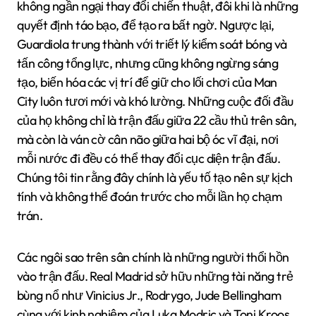
không ngần ngại thay đổi chiến thuật, đôi khi là những
quyết định táo bạo, để tạo ra bất ngờ. Ngược lại,
Guardiola trung thành với triết lý kiểm soát bóng và
tấn công tổng lực, nhưng cũng không ngừng sáng
tạo, biến hóa các vị trí để giữ cho lối chơi của Man
City luôn tươi mới và khó lường. Những cuộc đối đầu
của họ không chỉ là trận đấu giữa 22 cầu thủ trên sân,
mà còn là ván cờ cân não giữa hai bộ óc vĩ đại, nơi
mỗi nước đi đều có thể thay đổi cục diện trận đấu.
Chúng tôi tin rằng đây chính là yếu tố tạo nên sự kịch
tính và không thể đoán trước cho mỗi lần họ chạm
trán.
Các ngôi sao trên sân chính là những người thổi hồn
vào trận đấu. Real Madrid sở hữu những tài năng trẻ
bùng nổ như Vinicius Jr., Rodrygo, Jude Bellingham
cùng với kinh nghiệm của Luka Modric và Toni Kroos.