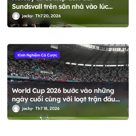
Sundsvall trên sân nhà vào lúc
00:00 ngày 21/07 theo giờ Việt
jacky
Th7 20, 2026
Nam trong
Kinh Nghiệm Cá Cược
World Cup 2026 bước vào những
ngày cuối cùng với loạt trận đấu
căng thẳng. Trận chung kết dự
jacky
Th7 18, 2026
kiến