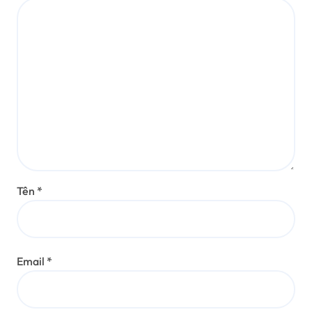
Tên
*
Email
*