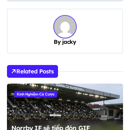
u
h
ư
ớ
By
jacky
n
g
b
à
Related Posts
i
v
Kinh Nghiệm Cá Cược
i
ế
t
Norrby IF sẽ tiếp đón GIF