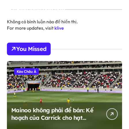
Bình luận gần đây
Không có bình luận nào để hiển thị.
For more updates, visit
klive
You Missed
Kèo Châu Á
Mainoo không phải để bán: Kế
hoạch của Carrick cho hạt
nhân trẻ của MU giữa cơn bão