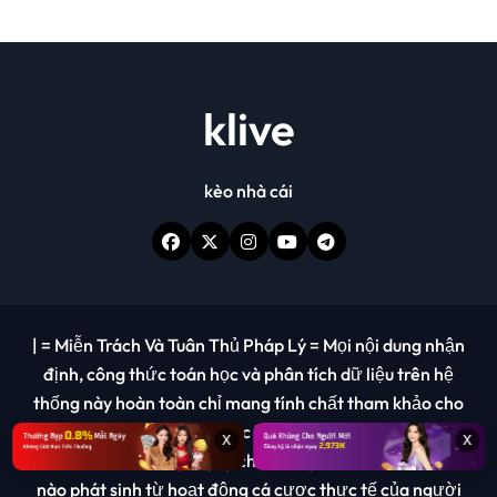
klive
kèo nhà cái
|
= Miễn Trách Và Tuân Thủ Pháp Lý = Mọi nội dung nhận
định, công thức toán học và phân tích dữ liệu trên hệ
thống này hoàn toàn chỉ mang tính chất tham khảo cho
mục đích giải trí và giáo dục kiến thức. Chúng tôi không
x
x
chịu trách nhiệm pháp lý cho bất kỳ tổn thất tài chính
nào phát sinh từ hoạt động cá cược thực tế của người