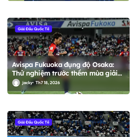
Giải Đấu Quốc Tế
Avispa Fukuoka đụng độ Osaka:
Thử nghiệm trước thềm mùa giải
mới
jacky
Th7 18, 2026
Giải Đấu Quốc Tế