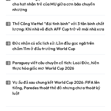
cho hạt nhân trẻ của MU giữa cơn bão chuyển
nhượng
Thể Công Viettel “đại tinh binh” với 3 tân binh chất
lượng: Khi nhà vô địch AFF Cup trở về mái nhà xưa
Đức nhận cú sốc lịch sử: Lần đầu gục ngã trên
chấm 11m ở đấu trường World Cup
Paraguay viết câu chuyện cổ tích: Loại Đức, hiện
thực hóa giấc mơ World Cup 2026
Vụ ẩu đả sau chung kết World Cup 2026: FIFA lên
tiếng, Paredes thoát thẻ đỏ nhưng chưa thoát kỷ
luật