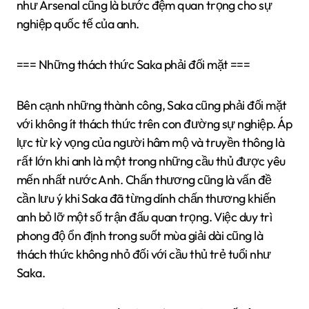
như Arsenal cũng là bước đệm quan trọng cho sự
nghiệp quốc tế của anh.
=== Những thách thức Saka phải đối mặt ===
Bên cạnh những thành công, Saka cũng phải đối mặt
với không ít thách thức trên con đường sự nghiệp. Áp
lực từ kỳ vọng của người hâm mộ và truyền thông là
rất lớn khi anh là một trong những cầu thủ được yêu
mến nhất nước Anh. Chấn thương cũng là vấn đề
cần lưu ý khi Saka đã từng dính chấn thương khiến
anh bỏ lỡ một số trận đấu quan trọng. Việc duy trì
phong độ ổn định trong suốt mùa giải dài cũng là
thách thức không nhỏ đối với cầu thủ trẻ tuổi như
Saka.