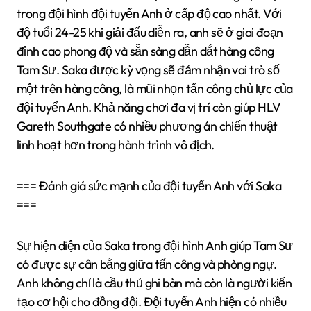
trong đội hình đội tuyển Anh ở cấp độ cao nhất. Với
độ tuổi 24-25 khi giải đấu diễn ra, anh sẽ ở giai đoạn
đỉnh cao phong độ và sẵn sàng dẫn dắt hàng công
Tam Sư. Saka được kỳ vọng sẽ đảm nhận vai trò số
một trên hàng công, là mũi nhọn tấn công chủ lực của
đội tuyển Anh. Khả năng chơi đa vị trí còn giúp HLV
Gareth Southgate có nhiều phương án chiến thuật
linh hoạt hơn trong hành trình vô địch.
=== Đánh giá sức mạnh của đội tuyển Anh với Saka
===
Sự hiện diện của Saka trong đội hình Anh giúp Tam Sư
có được sự cân bằng giữa tấn công và phòng ngự.
Anh không chỉ là cầu thủ ghi bàn mà còn là người kiến
tạo cơ hội cho đồng đội. Đội tuyển Anh hiện có nhiều