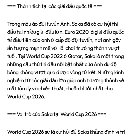
=== Thành tích tại các giải đấu quốc tế ===
Trong màu áo đội tuyển Anh, Saka đã có cơ hội thi
đấu tại nhiều giải đấu lớn. Euro 2020 là giải đấu quốc
tế đầu tiên của anh ở cấp độ đội tuyển, nơi anh gây
ấn tượng mạnh mẽ với lối chơi trưởng thành vượt
tuổi. Tại World Cup 2022 ở Qatar, Saka là một trong
những cầu thủ thi đấu nổi bật nhất của Anh dù đội
bóng không vượt qua được vòng tứ kết. Những kinh
nghiệm từ các giải đấu lớn giúp anh trưởng thành về
mặt tâm lý và chiến thuật, chuẩn bị tốt nhất cho
World Cup 2026.
=== Vai trò của Saka tại World Cup 2026 ===
World Cup 2026 sẽ là cơ hội để Saka khẳng định vị trí