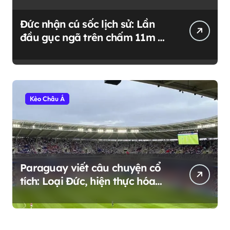
Đức nhận cú sốc lịch sử: Lần
đầu gục ngã trên chấm 11m ở
đấu trường World Cup
Kèo Châu Á
Paraguay viết câu chuyện cổ
tích: Loại Đức, hiện thực hóa
giấc mơ World Cup 2026