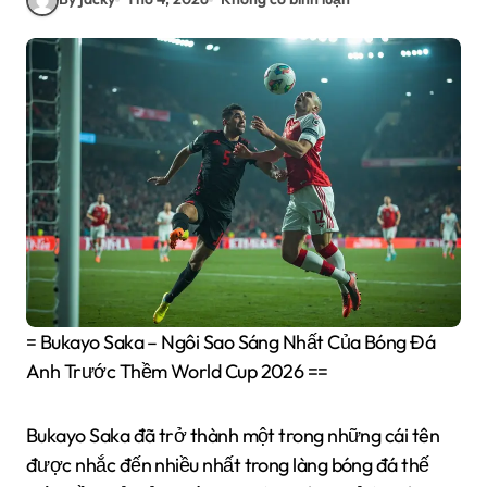
= Bukayo Saka – Ngôi Sao Sáng Nhất Của Bóng Đá
Anh Trước Thềm World Cup 2026 ==
Bukayo Saka đã trở thành một trong những cái tên
được nhắc đến nhiều nhất trong làng bóng đá thế