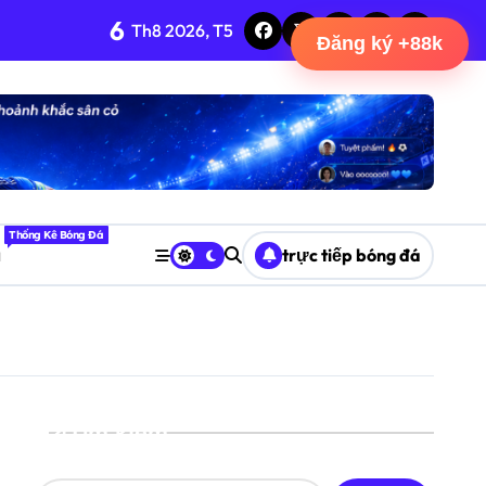
6
 xưa
Th8 2026, T5
Đăng ký +88k
luật
Thống Kê Bóng Đá
á
trực tiếp bóng đá
hượng
Tìm kiếm