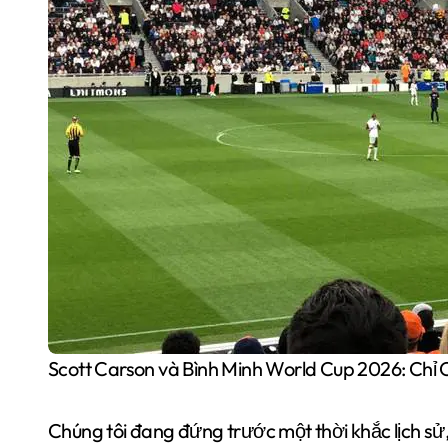
Scott Carson và Bình Minh World Cup 2026: Chỉ
Chúng tôi đang đứng trước một thời khắc lịch sử