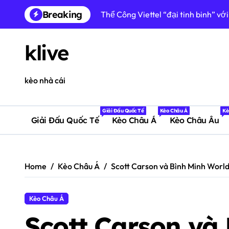
Skip
Breaking
Thể Công Viettel “đại tinh binh” vớ
to
content
Đức nhận cú sốc lịch sử: Lần đầu 
klive
Paraguay viết câu chuyện cổ tích: 
Vụ ẩu đả sau chung kết World Cup 2
kèo nhà cái
Man City âm thầm xây dựng đế chế 
Giải Đấu Quốc Tế
Kèo Châu Á
Kè
Dự đoán Werder Bremen vs Fagian
Giải Đấu Quốc Tế
Kèo Châu Á
Kèo Châu Âu
Independiente del Valle hủy diệt Em
Blooming 1-0 Real Tomayapo: Chiến
Home
Kèo Châu Á
Scott Carson và Bình Minh Worl
Norrby IF sẽ tiếp đón GIF Sundsvall
Mainoo không phải để bán: Kế hoạc
Kèo Châu Á
Scott Carson và