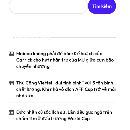
Tìm kiếm
Bài viết mới
Mainoo không phải để bán: Kế hoạch của
Carrick cho hạt nhân trẻ của MU giữa cơn bão
chuyển nhượng
Thể Công Viettel “đại tinh binh” với 3 tân binh
chất lượng: Khi nhà vô địch AFF Cup trở về mái
nhà xưa
Đức nhận cú sốc lịch sử: Lần đầu gục ngã trên
chấm 11m ở đấu trường World Cup