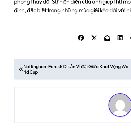
phòng thay đồ. Sự hiện diện của anh giúp thủ mô
định, đặc biệt trong những mùa giải kéo dài với n
Đ
Nottingham Forest: Di sản Vĩ đại Giữa Khát Vọng Wo
rld Cup
i
ề
u
h
ư