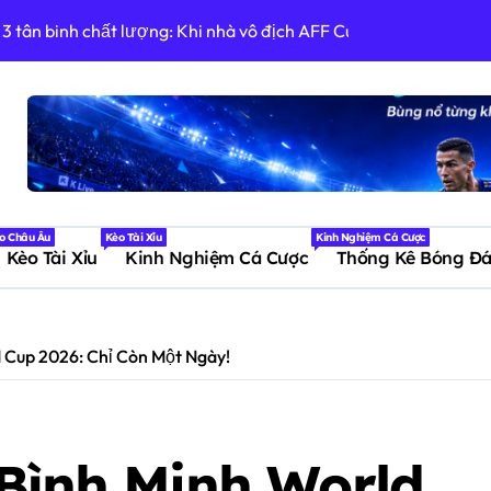
i 3 tân binh chất lượng: Khi nhà vô địch AFF Cup trở về mái nhà
gục ngã trên chấm 11m ở đấu trường World Cup
Loại Đức, hiện thực hóa giấc mơ World Cup 2026
026: FIFA lên tiếng, Paredes thoát thẻ đỏ nhưng chưa thoát kỷ 
tương lai: Bouaddi và những viên ngọc thô
o Châu Âu
Kèo Tài Xỉu
Kinh Nghiệm Cá Cược
o Okayama: Phân tích phong độ và kèo
Kèo Tài Xỉu
Kinh Nghiệm Cá Cược
Thống Kê Bóng Đ
elec 6-1 tại Liga Pro 2026
 Thắng Sân Nhà Tối Thiểu Tại Primera División Bolivia
d Cup 2026: Chỉ Còn Một Ngày!
 trên sân nhà vào lúc 00:00 ngày 21/07 theo giờ Việt Nam trong
h của Carrick cho hạt nhân trẻ của MU giữa cơn bão chuyển n
 Bình Minh World