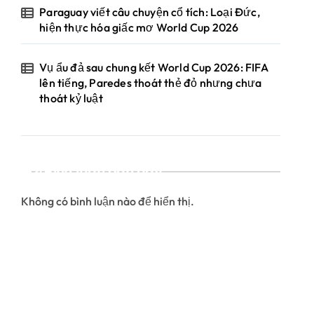
Paraguay viết câu chuyện cổ tích: Loại Đức,
hiện thực hóa giấc mơ World Cup 2026
Vụ ẩu đả sau chung kết World Cup 2026: FIFA
lên tiếng, Paredes thoát thẻ đỏ nhưng chưa
thoát kỷ luật
Bình luận gần đây
Không có bình luận nào để hiển thị.