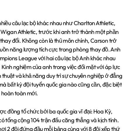
nhiều câu lạc bộ khác nhau như Charlton Athletic,
 Wigan Athletic, trước khi anh trở thành một phần
 thay đổi. Không còn là thủ môn chính, Carson trở
uồn năng lượng tích cực trong phòng thay đồ. Anh
hampions League với hai câu lạc bộ Anh khác nhau
ị. Kinh nghiệm của anh trong việc đối mặt với áp lực
ến thuật và khả năng duy trì sự chuyên nghiệp ở đẳng
à bất kỳ đội tuyển quốc gia nào cũng cần, đặc biệt
c hoàn toàn mới.
ược đồng tổ chức bởi ba quốc gia vĩ đại: Hoa Kỳ,
có tổng cộng 104 trận đấu căng thẳng và kịch tính.
ơi 2 đội đứng đầu mỗi bảng cùng với 8 đội xếp thứ