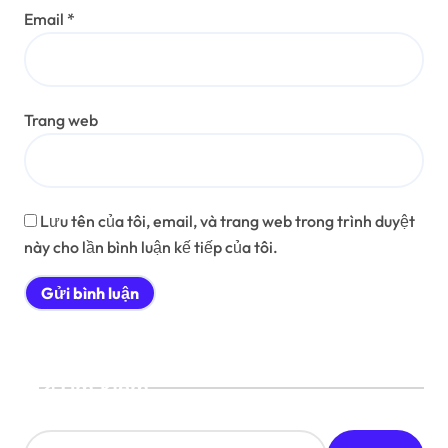
Email
*
Trang web
Lưu tên của tôi, email, và trang web trong trình duyệt
này cho lần bình luận kế tiếp của tôi.
Tìm kiếm