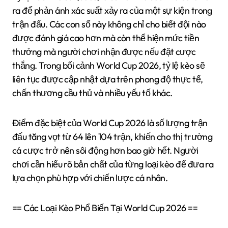
ra để phản ánh xác suất xảy ra của một sự kiện trong
trận đấu. Các con số này không chỉ cho biết đội nào
được đánh giá cao hơn mà còn thể hiện mức tiền
thưởng mà người chơi nhận được nếu đặt cược
thắng. Trong bối cảnh World Cup 2026, tỷ lệ kèo sẽ
liên tục được cập nhật dựa trên phong độ thực tế,
chấn thương cầu thủ và nhiều yếu tố khác.
Điểm đặc biệt của World Cup 2026 là số lượng trận
đấu tăng vọt từ 64 lên 104 trận, khiến cho thị trường
cá cược trở nên sôi động hơn bao giờ hết. Người
chơi cần hiểu rõ bản chất của từng loại kèo để đưa ra
lựa chọn phù hợp với chiến lược cá nhân.
== Các Loại Kèo Phổ Biến Tại World Cup 2026 ==