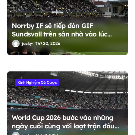
i
ế
Norrby IF sẽ tiếp đón GIF
t
Sundsvall trên sân nhà vào lúc
00:00 ngày 21/07 theo giờ Việt
jacky
Th7 20, 2026
Nam trong
Kinh Nghiệm Cá Cược
World Cup 2026 bước vào những
ngày cuối cùng với loạt trận đấu
căng thẳng. Trận chung kết dự