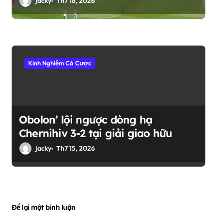
jacky
Th7 18, 2026
kiến
Kinh Nghiệm Cá Cược
Obolon’ lội ngược dòng hạ
Chernihiv 3-2 tại giải giao hữu
jacky
Th7 15, 2026
Để lại một bình luận