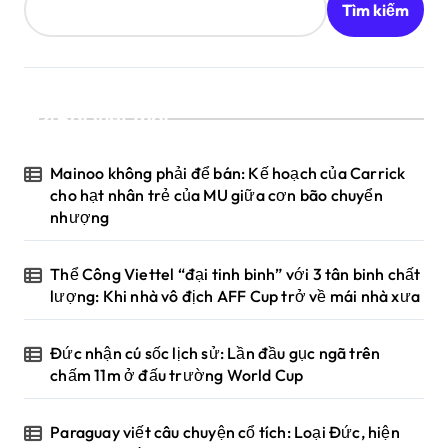
Tìm kiếm
Bài viết mới
Mainoo không phải để bán: Kế hoạch của Carrick
cho hạt nhân trẻ của MU giữa cơn bão chuyển
nhượng
Thể Công Viettel “đại tinh binh” với 3 tân binh chất
lượng: Khi nhà vô địch AFF Cup trở về mái nhà xưa
Đức nhận cú sốc lịch sử: Lần đầu gục ngã trên
chấm 11m ở đấu trường World Cup
Paraguay viết câu chuyện cổ tích: Loại Đức, hiện