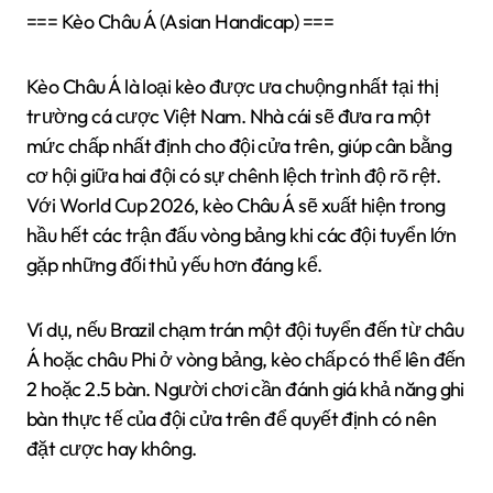
=== Kèo Châu Á (Asian Handicap) ===
Kèo Châu Á là loại kèo được ưa chuộng nhất tại thị
trường cá cược Việt Nam. Nhà cái sẽ đưa ra một
mức chấp nhất định cho đội cửa trên, giúp cân bằng
cơ hội giữa hai đội có sự chênh lệch trình độ rõ rệt.
Với World Cup 2026, kèo Châu Á sẽ xuất hiện trong
hầu hết các trận đấu vòng bảng khi các đội tuyển lớn
gặp những đối thủ yếu hơn đáng kể.
Ví dụ, nếu Brazil chạm trán một đội tuyển đến từ châu
Á hoặc châu Phi ở vòng bảng, kèo chấp có thể lên đến
2 hoặc 2.5 bàn. Người chơi cần đánh giá khả năng ghi
bàn thực tế của đội cửa trên để quyết định có nên
đặt cược hay không.