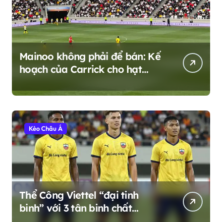
Mainoo không phải để bán: Kế
hoạch của Carrick cho hạt
nhân trẻ của MU giữa cơn bão
chuyển nhượng
Kèo Châu Á
Thể Công Viettel “đại tinh
binh” với 3 tân binh chất
lượng: Khi nhà vô địch AFF