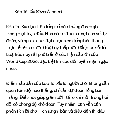
=== Kèo Tài Xỉu (Over/Under) ===
Kèo Tài Xỉu dựa trên tổng số bàn thắng được ghi
trong một trận đấu. Nhà cái sẽ đưa ra một con số dự
đoán, và người chơi đặt cược xem tổng bàn thắng
thực tế sẽ cao hơn (Tài) hay thấp hơn (Xỉu) con số đó.
Loại kèo này rất phổ biến ở các trận cầu lớn của
World Cup 2026, đặc biệt khi các đội tuyển mạnh gặp
nhau.
Điểm hấp dẫn của kèo Tài Xỉu là người chơi không cần
quan tâm đội nào thắng, chỉ cần dự đoán tổng bàn
thắng. Điều này giúp giảm bớt rủi ro khi một trong hai
đội có phong độ khó đoán. Tuy nhiên, bạn vẫn cần
phân tích lối chơi, lịch sử ghi bàn và điều kiện thi đấu