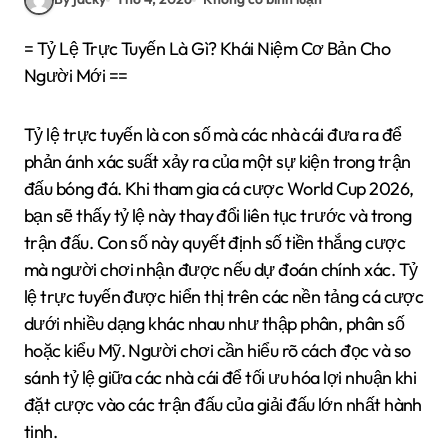
= Tỷ Lệ Trực Tuyến Là Gì? Khái Niệm Cơ Bản Cho
Người Mới ==
Tỷ lệ trực tuyến là con số mà các nhà cái đưa ra để
phản ánh xác suất xảy ra của một sự kiện trong trận
đấu bóng đá. Khi tham gia cá cược World Cup 2026,
bạn sẽ thấy tỷ lệ này thay đổi liên tục trước và trong
trận đấu. Con số này quyết định số tiền thắng cược
mà người chơi nhận được nếu dự đoán chính xác. Tỷ
lệ trực tuyến được hiển thị trên các nền tảng cá cược
dưới nhiều dạng khác nhau như thập phân, phân số
hoặc kiểu Mỹ. Người chơi cần hiểu rõ cách đọc và so
sánh tỷ lệ giữa các nhà cái để tối ưu hóa lợi nhuận khi
đặt cược vào các trận đấu của giải đấu lớn nhất hành
tinh.