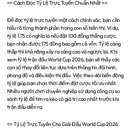
== Cách Đọc Tỷ Lệ Trực Tuyến Chuẩn Nhất ==
Để đọc tỷ lệ trực tuyến một cách chính xác, bạn cần
hiểu rõ từng thành phần trong con số hiển thị. Ví dụ,
tỷ lệ 1.75 có nghĩa là nếu đặt 100 đồng thắng cược,
bạn nhận được 175 đồng bao gồm cả vốn. Tỷ lệ càng
thấp thì khả năng xảy ra càng cao và ngược lại. Khi
xem tỷ lệ trận đấu World Cup 2026, bạn sẽ thấy các
con số thay đổi liên tục dựa trên thông tin đội hình,
phong độ và điều kiện thi đấu. Việc theo dõi biến động
tỷ lệ giúp bạn chọn thời điểm đặt cược tối ưu nhất.
Nhiều người chơi chuyên nghiệp sử dụng công cụ so
sánh tỷ lệ để tìm ra kèo có giá trị cao nhất trước khi
trận đấu diễn ra.
== Tỷ Lệ Trực Tuyến Cho Giải Đấu World Cup 2026