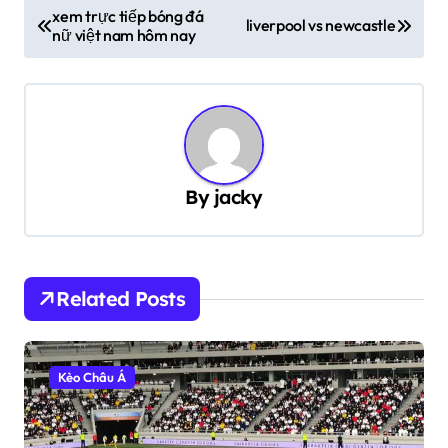
Đ
xem trực tiếp bóng đá
liverpool vs newcastle
nữ việt nam hôm nay
i
ề
u
h
ư
By
jacky
ớ
n
g
Related Posts
b
à
i
Kèo Châu Á
v
i