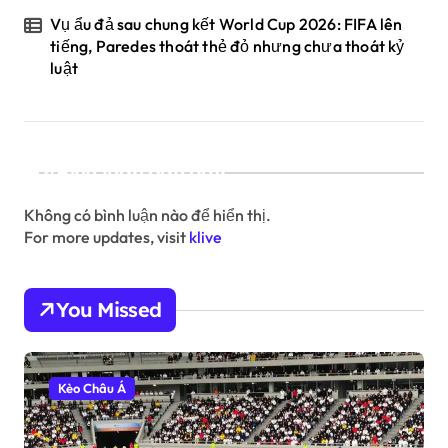
Vụ ẩu đả sau chung kết World Cup 2026: FIFA lên
tiếng, Paredes thoát thẻ đỏ nhưng chưa thoát kỷ
luật
Bình luận gần đây
Không có bình luận nào để hiển thị.
For more updates, visit
klive
You Missed
Kèo Châu Á