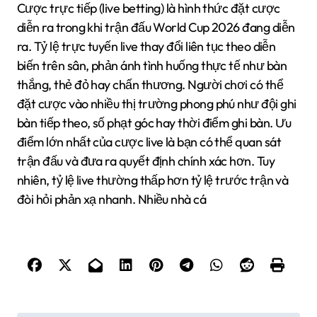
Cược trực tiếp (live betting) là hình thức đặt cược
diễn ra trong khi trận đấu World Cup 2026 đang diễn
ra. Tỷ lệ trực tuyến live thay đổi liên tục theo diễn
biến trên sân, phản ánh tình huống thực tế như bàn
thắng, thẻ đỏ hay chấn thương. Người chơi có thể
đặt cược vào nhiều thị trường phong phú như đội ghi
bàn tiếp theo, số phạt góc hay thời điểm ghi bàn. Ưu
điểm lớn nhất của cược live là bạn có thể quan sát
trận đấu và đưa ra quyết định chính xác hơn. Tuy
nhiên, tỷ lệ live thường thấp hơn tỷ lệ trước trận và
đòi hỏi phản xạ nhanh. Nhiều nhà cá