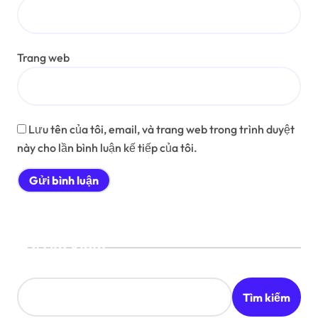
Trang web
Lưu tên của tôi, email, và trang web trong trình duyệt
này cho lần bình luận kế tiếp của tôi.
Tìm kiếm
Tìm kiếm