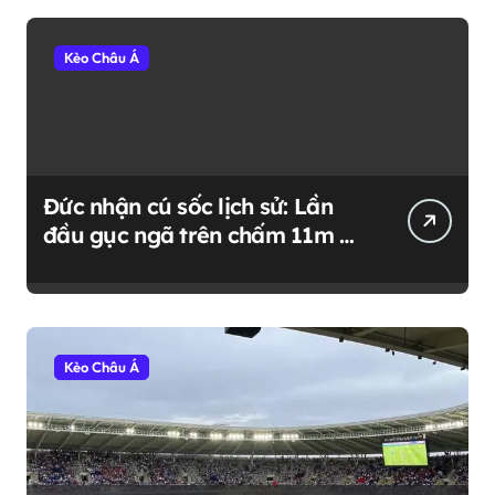
Kèo Châu Á
Đức nhận cú sốc lịch sử: Lần
đầu gục ngã trên chấm 11m ở
đấu trường World Cup
Kèo Châu Á