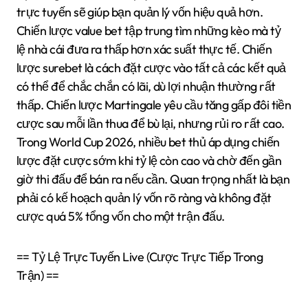
trực tuyến sẽ giúp bạn quản lý vốn hiệu quả hơn.
Chiến lược value bet tập trung tìm những kèo mà tỷ
lệ nhà cái đưa ra thấp hơn xác suất thực tế. Chiến
lược surebet là cách đặt cược vào tất cả các kết quả
có thể để chắc chắn có lãi, dù lợi nhuận thường rất
thấp. Chiến lược Martingale yêu cầu tăng gấp đôi tiền
cược sau mỗi lần thua để bù lại, nhưng rủi ro rất cao.
Trong World Cup 2026, nhiều bet thủ áp dụng chiến
lược đặt cược sớm khi tỷ lệ còn cao và chờ đến gần
giờ thi đấu để bán ra nếu cần. Quan trọng nhất là bạn
phải có kế hoạch quản lý vốn rõ ràng và không đặt
cược quá 5% tổng vốn cho một trận đấu.
== Tỷ Lệ Trực Tuyến Live (Cược Trực Tiếp Trong
Trận) ==