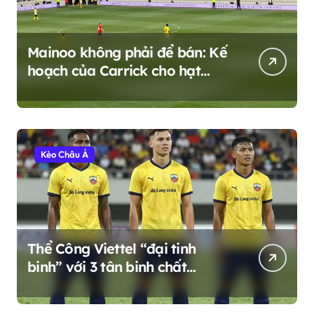
Mainoo không phải để bán: Kế
hoạch của Carrick cho hạt
nhân trẻ của MU giữa cơn bão
chuyển nhượng
Kèo Châu Á
Thể Công Viettel “đại tinh
binh” với 3 tân binh chất
lượng: Khi nhà vô địch AFF
Cup trở về mái nhà xưa